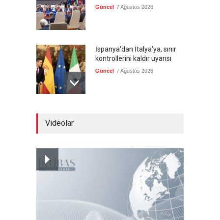
Güncel
7 Ağustos 2026
İspanya'dan İtalya'ya, sınır
kontrollerini kaldır uyarısı
Güncel
7 Ağustos 2026
Yeni bir üçlü ittifak kuruldu
Videolar
Güncel
7 Ağustos 2026
Fransa'nın sosyal medyaya
yasak talebine ABD'den sert
cevap
Güncel
7 Ağustos 2026