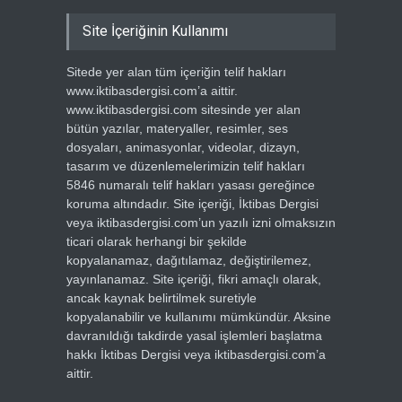
Site İçeriğinin Kullanımı
Sitede yer alan tüm içeriğin telif hakları
www.iktibasdergisi.com’a aittir.
www.iktibasdergisi.com sitesinde yer alan
bütün yazılar, materyaller, resimler, ses
dosyaları, animasyonlar, videolar, dizayn,
tasarım ve düzenlemelerimizin telif hakları
5846 numaralı telif hakları yasası gereğince
koruma altındadır. Site içeriği, İktibas Dergisi
veya iktibasdergisi.com’un yazılı izni olmaksızın
ticari olarak herhangi bir şekilde
kopyalanamaz, dağıtılamaz, değiştirilemez,
yayınlanamaz. Site içeriği, fikri amaçlı olarak,
ancak kaynak belirtilmek suretiyle
kopyalanabilir ve kullanımı mümkündür. Aksine
davranıldığı takdirde yasal işlemleri başlatma
hakkı İktibas Dergisi veya iktibasdergisi.com’a
aittir.