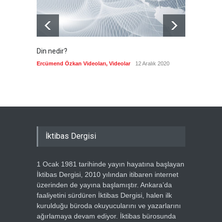
Din nedir?
Vefatı
biyogra
Ercümend Özkan Videoları
,
Videolar
12 Aralık 2020
Ercümen
İktibas Dergisi
1 Ocak 1981 tarihinde yayın hayatına başlayan
İktibas Dergisi, 2010 yılından itibaren internet
üzerinden de yayına başlamıştır. Ankara’da
faaliyetini sürdüren İktibas Dergisi, halen ilk
kurulduğu büroda okuyucularını ve yazarlarını
ağırlamaya devam ediyor. İktibas bürosunda