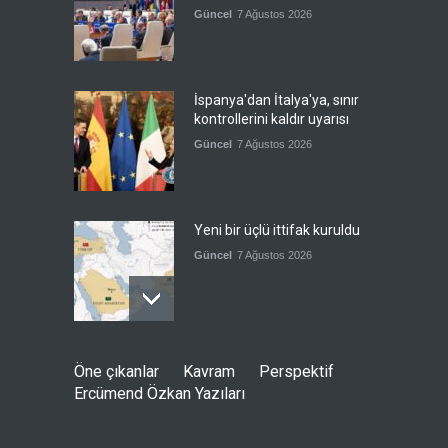
Güncel
7 Ağustos 2026
İspanya'dan İtalya'ya, sınır
kontrollerini kaldır uyarısı
Güncel
7 Ağustos 2026
Yeni bir üçlü ittifak kuruldu
Güncel
7 Ağustos 2026
Fransa'nın sosyal medyaya
Öne çıkanlar
Kavram
Perspektif
yasak talebine ABD'den sert
Ercümend Özkan Yazıları
cevap
Güncel
7 Ağustos 2026