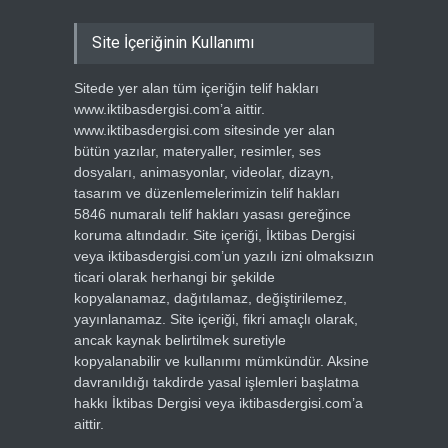
Site İçeriğinin Kullanımı
Sitede yer alan tüm içeriğin telif hakları
www.iktibasdergisi.com’a aittir.
www.iktibasdergisi.com sitesinde yer alan
bütün yazılar, materyaller, resimler, ses
dosyaları, animasyonlar, videolar, dizayn,
tasarım ve düzenlemelerimizin telif hakları
5846 numaralı telif hakları yasası gereğince
koruma altındadır. Site içeriği, İktibas Dergisi
veya iktibasdergisi.com’un yazılı izni olmaksızın
ticari olarak herhangi bir şekilde
kopyalanamaz, dağıtılamaz, değiştirilemez,
yayınlanamaz. Site içeriği, fikri amaçlı olarak,
ancak kaynak belirtilmek suretiyle
kopyalanabilir ve kullanımı mümkündür. Aksine
davranıldığı takdirde yasal işlemleri başlatma
hakkı İktibas Dergisi veya iktibasdergisi.com’a
aittir.