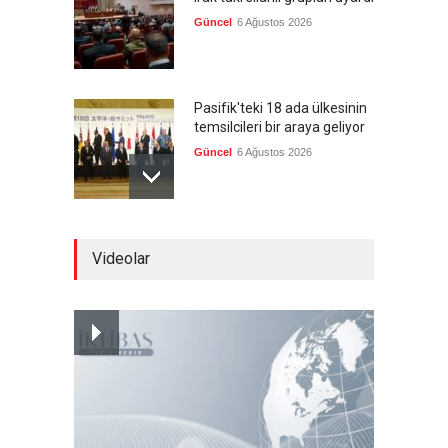
Güncel
6 Ağustos 2026
Pasifik'teki 18 ada ülkesinin
temsilcileri bir araya geliyor
Güncel
6 Ağustos 2026
Brezilya, ABD'nin 'saygı
Videolar
göstermesini' bekliyor!
Güncel
6 Ağustos 2026
FIFA yönetimi kriz
toplantısını Fas'ta yaptı
Güncel
6 Ağustos 2026