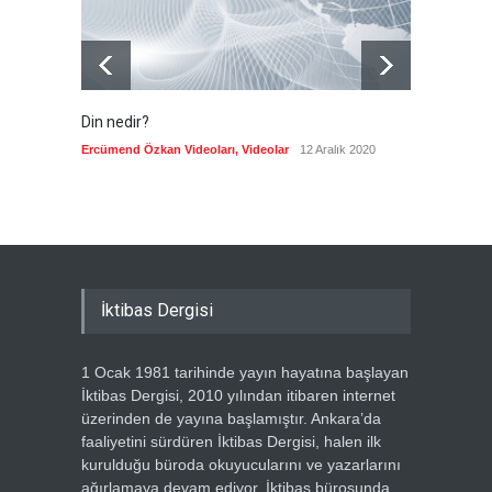
Din nedir?
Vefatı
biyogra
Ercümend Özkan Videoları
,
Videolar
12 Aralık 2020
Ercümen
İktibas Dergisi
1 Ocak 1981 tarihinde yayın hayatına başlayan
İktibas Dergisi, 2010 yılından itibaren internet
üzerinden de yayına başlamıştır. Ankara’da
faaliyetini sürdüren İktibas Dergisi, halen ilk
kurulduğu büroda okuyucularını ve yazarlarını
ağırlamaya devam ediyor. İktibas bürosunda