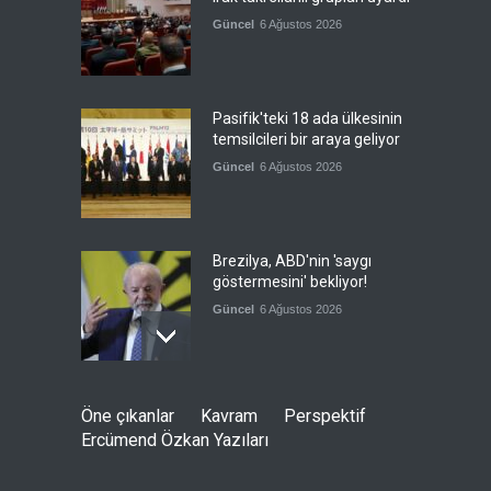
Güncel
6 Ağustos 2026
Pasifik'teki 18 ada ülkesinin
temsilcileri bir araya geliyor
Güncel
6 Ağustos 2026
Brezilya, ABD'nin 'saygı
göstermesini' bekliyor!
Güncel
6 Ağustos 2026
FIFA yönetimi kriz
Öne çıkanlar
Kavram
Perspektif
toplantısını Fas'ta yaptı
Ercümend Özkan Yazıları
Güncel
6 Ağustos 2026