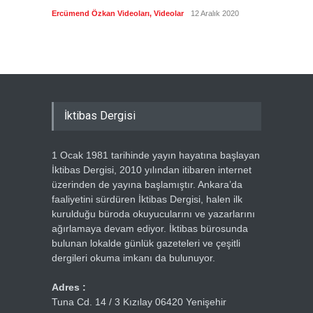
biyogra
Ercümend Özkan Videoları
,
Videolar
12 Aralık 2020
Ercümen
İktibas Dergisi
1 Ocak 1981 tarihinde yayın hayatına başlayan
İktibas Dergisi, 2010 yılından itibaren internet
üzerinden de yayına başlamıştır. Ankara’da
faaliyetini sürdüren İktibas Dergisi, halen ilk
kurulduğu büroda okuyucularını ve yazarlarını
ağırlamaya devam ediyor. İktibas bürosunda
bulunan lokalde günlük gazeteleri ve çeşitli
dergileri okuma imkanı da bulunuyor.
Adres :
Tuna Cd. 14 / 3 Kızılay 06420 Yenişehir