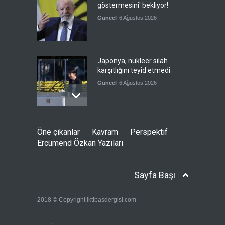
göstermesini' bekliyor!
Güncel
6 Ağustos 2026
Japonya, nükleer silah
karşıtlığını teyid etmedi
Güncel
6 Ağustos 2026
FIFA yönetimi kriz
Öne çıkanlar
Kavram
Perspektif
toplantısını Fas'ta yaptı
Ercümend Özkan Yazıları
Güncel
6 Ağustos 2026
Sayfa Başı
Ahmet Hamdi Akseki'de Din
2018 © Copyright iktibasdergisi.com
ve Devlet, Hilafet ve
Saltanat
Güncel
,
Yakup Döğer
,