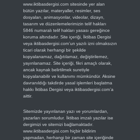
www.iktibasdergisi.com sitesinde yer alan
bütün yazılar, materyaller, resimler, ses
dosyaları, animasyonlar, videolar, dizayn,
tasarım ve düzenlemelerimizin telif hakları
5846 numaralı telif hakları yasası gereğince
koruma altındadır. Site içeriği, İktibas Dergisi
veya iktibasdergisi.com’un yazılı izni olmaksızın
ticari olarak herhangi bir şekilde
kopyalanamaz, dağıtılamaz, değiştirilemez,
yayınlanamaz. Site içeriği, fikri amaçlı olarak,
ancak kaynak belirtilmek suretiyle
kopyalanabilir ve kullanımı mümkündür. Aksine
davranıldığı takdirde yasal işlemleri başlatma
hakkı İktibas Dergisi veya iktibasdergisi.com’a
aittir.
Sitemizde yayınlanan yazı ve yorumlardan,
yazarları sorumludur. İktibas imzalı yazılar ise
dergimizi ve sitemizi bağlamaktadır.
www.iktibasdergisi.com hiçbir bildirim
yapmadan, herhangi bir zaman site içeriğinde