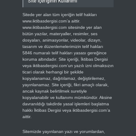
Site İçeriğinin Kullanımı
Sitede yer alan tüm içeriğin telif hakları
www.iktibasdergisi.com’a aittir.
www.iktibasdergisi.com sitesinde yer alan
bütün yazılar, materyaller, resimler, ses
dosyaları, animasyonlar, videolar, dizayn,
tasarım ve düzenlemelerimizin telif hakları
5846 numaralı telif hakları yasası gereğince
koruma altındadır. Site içeriği, İktibas Dergisi
veya iktibasdergisi.com’un yazılı izni olmaksızın
ticari olarak herhangi bir şekilde
kopyalanamaz, dağıtılamaz, değiştirilemez,
yayınlanamaz. Site içeriği, fikri amaçlı olarak,
ancak kaynak belirtilmek suretiyle
kopyalanabilir ve kullanımı mümkündür. Aksine
davranıldığı takdirde yasal işlemleri başlatma
hakkı İktibas Dergisi veya iktibasdergisi.com’a
aittir.
Sitemizde yayınlanan yazı ve yorumlardan,