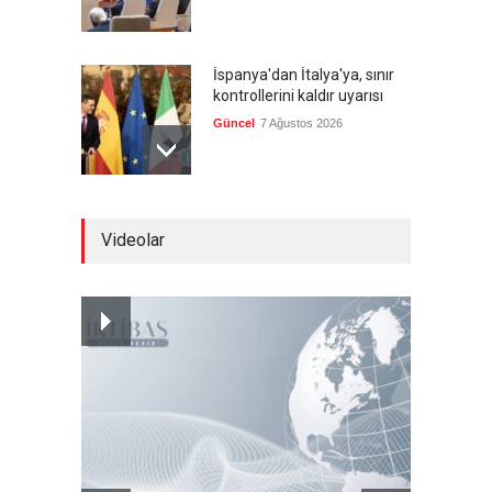
İspanya'dan İtalya'ya, sınır
kontrollerini kaldır uyarısı
Güncel
7 Ağustos 2026
Yeni bir üçlü ittifak kuruldu
Videolar
Güncel
7 Ağustos 2026
Fransa'nın sosyal medyaya
yasak talebine ABD'den sert
cevap
Güncel
7 Ağustos 2026