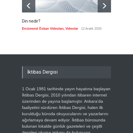
Din nedir?
Vefatı
biyogra
Ercümend Özkan Videoları
,
Videolar
12 Aralık 2020
Ercümen
İktibas Dergisi
1 Ocak 1981 tarihinde yayın hayatına başlayan
İktibas Dergisi, 2010 yılından itibaren internet
üzerinden de yayına başlamıştır. Ankara’da
faaliyetini sürdüren İktibas Dergisi, halen ilk
kurulduğu büroda okuyucularını ve yazarlarını
ağırlamaya devam ediyor. İktibas bürosunda
bulunan lokalde günlük gazeteleri ve çeşitli
dergileri okuma imkanı da bulunuyor.