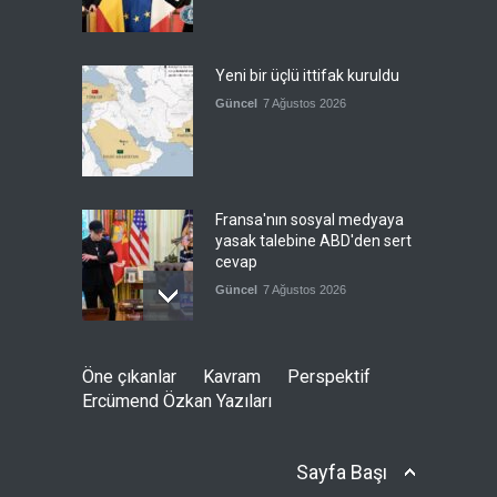
Yeni bir üçlü ittifak kuruldu
Güncel
7 Ağustos 2026
Fransa'nın sosyal medyaya
yasak talebine ABD'den sert
cevap
Güncel
7 Ağustos 2026
ABD’nin tasfiye planı
Öne çıkanlar
Kavram
Perspektif
devrede
Ercümend Özkan Yazıları
Güncel
7 Ağustos 2026
Sayfa Başı