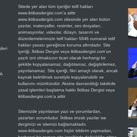
Sitede yer alan tüm içeriğin telif hakları
www.iktibasdergisi.com’a aittir.
www.iktibasdergisi.com sitesinde yer alan bütün
yazılar, materyaller, resimler, ses dosyaları,
animasyonlar, videolar, dizayn, tasarım ve
düzenlemelerimizin telif hakları 5846 numaralı telif
hakları yasası gereğince koruma altındadır. Site
leri
içeriği, İktibas Dergisi veya iktibasdergisi.com’un
yazılı izni olmaksızın ticari olarak herhangi bir
şekilde kopyalanamaz, dağıtılamaz, değiştirilemez,
yayınlanamaz. Site içeriği, fikri amaçlı olarak, ancak
RA
kaynak belirtilmek suretiyle kopyalanabilir ve
kullanımı mümkündür. Aksine davranıldığı takdirde
yasal işlemleri başlatma hakkı İktibas Dergisi veya
iktibasdergisi.com’a aittir.
Sitemizde yayınlanan yazı ve yorumlardan,
yazarları sorumludur. İktibas imzalı yazılar ise
dergimizi ve sitemizi bağlamaktadır.
www.iktibasdergisi.com hiçbir bildirim yapmadan,