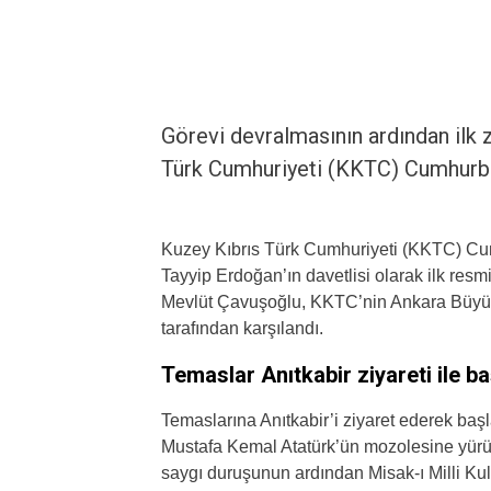
Görevi devralmasının ardından ilk 
Türk Cumhuriyeti (KKTC) Cumhurbaş
Kuzey Kıbrıs Türk Cumhuriyeti (KKTC) C
Tayyip Erdoğan’ın davetlisi olarak ilk resmi
Mevlüt Çavuşoğlu, KKTC’nin Ankara Büyüke
tarafından karşılandı.
Temaslar Anıtkabir ziyareti ile ba
Temaslarına Anıtkabir’i ziyaret ederek baş
Mustafa Kemal Atatürk’ün mozolesine yür
saygı duruşunun ardından Misak-ı Milli Kule