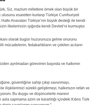
türk, Siz, mazlum milletlere örnek olan büyük bir
 ulusunu esaretten kurtarıp Türkiye Cumhuriyeti
k Halkı Anavatan Türkiye’nin büyük desteği ile kendi
zin ilkelerinizin ışığında kendi Devleti’ni kurmuştur.
şkanı olarak bugün huzurunuza gelme onurunu
lli mücadelenin, fedakarlıkların ve çekilen acıların
rinizden ayrılmadan görevimin başında ve halkımın
lüğüne, güvenliğine sahip çıkıp savunmayı,
 ilişkilerimizi sürekli geliştirmeyi, halkımızın refah ve
ayıyorum. Bu duygu ve düşüncelerle manevi
asla sapmama azim ve kararlılığı içindeki Kıbrıs Türk
n derin saygılarımı sunuyorum.”