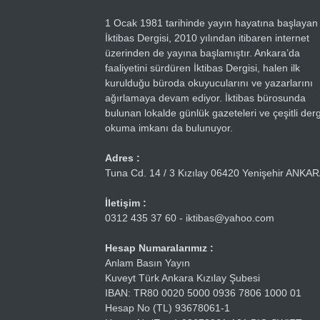
1 Ocak 1981 tarihinde yayın hayatına başlayan
İktibas Dergisi, 2010 yılından itibaren internet
üzerinden de yayına başlamıştır. Ankara’da
faaliyetini sürdüren İktibas Dergisi, halen ilk
kurulduğu büroda okuyucularını ve yazarlarını
ağırlamaya devam ediyor. İktibas bürosunda
bulunan lokalde günlük gazeteleri ve çeşitli dergi
okuma imkanı da bulunuyor.
Adres :
Tuna Cd. 14 / 3 Kızılay 06420 Yenişehir ANKA
İletişim :
0312 435 37 60 - iktibas@yahoo.com
Hesap Numaralarımız :
Anlam Basın Yayın
Kuveyt Türk Ankara Kızılay Şubesi
IBAN: TR80 0020 5000 0936 7806 1000 01
Hesap No (TL) 93678061-1