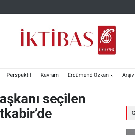
Perspektif
Kavram
Ercümend Özkan
Arşiv
şkanı seçilen
ıtkabir’de
G