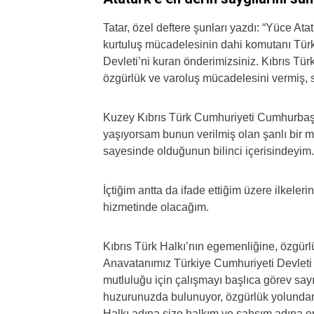
Tatar, özel deftere şunları yazdı: “Yüce Ata
kurtuluş mücadelesinin dahi komutanı Türk
Devleti’ni kuran önderimizsiniz. Kıbrıs Tür
özgürlük ve varoluş mücadelesini vermiş, si
Kuzey Kıbrıs Türk Cumhuriyeti Cumhurba
yaşıyorsam bunun verilmiş olan şanlı bir mi
sayesinde olduğunun bilinci içerisindeyim.
İçtiğim antta da ifade ettiğim üzere ilkele
hizmetinde olacağım.
Kıbrıs Türk Halkı’nın egemenliğine, özgür
Anavatanımız Türkiye Cumhuriyeti Devleti ile
mutluluğu için çalışmayı başlıca görev s
huzurunuzda bulunuyor, özgürlük yolundan 
Halkı adına size halkım ve şahsım adına e