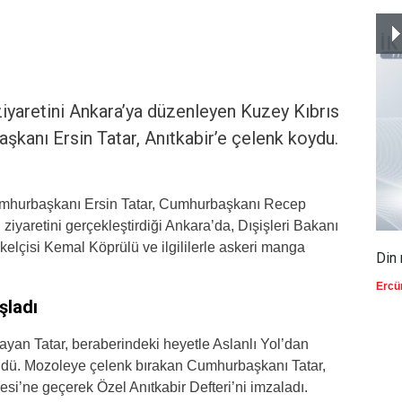
ziyaretini Ankara’ya düzenleyen Kuzey Kıbrıs
kanı Ersin Tatar, Anıtkabir’e çelenk koydu.
umhurbaşkanı Ersin Tatar, Cumhurbaşkanı Recep
 ziyaretini gerçekleştirdiği Ankara’da, Dışişleri Bakanı
lçisi Kemal Köprülü ve ilgililerle askeri manga
Din 
Ercü
şladı
layan Tatar, beraberindeki heyetle Aslanlı Yol’dan
üdü. Mozoleye çelenk bırakan Cumhurbaşkanı Tatar,
si’ne geçerek Özel Anıtkabir Defteri’ni imzaladı.