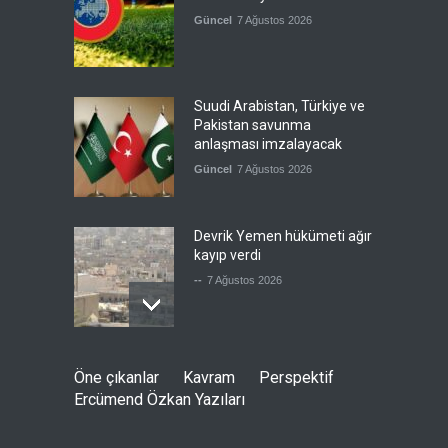
Güncel
7 Ağustos 2026
Suudi Arabistan, Türkiye ve
Pakistan savunma
anlaşması imzalayacak
Güncel
7 Ağustos 2026
Devrik Yemen hükümeti ağır
kayıp verdi
--
7 Ağustos 2026
İsrail'in tehdidi sonrası ABD,
Öne çıkanlar
Kavram
Perspektif
yakıt ikmal uçaklarını geri
Ercümend Özkan Yazıları
çekmeye başladı
Güncel
7 Ağustos 2026