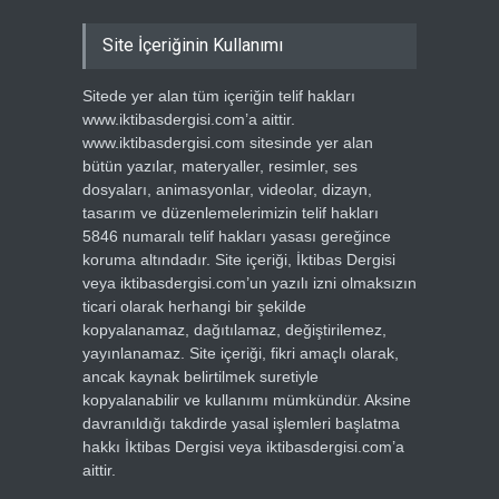
Site İçeriğinin Kullanımı
Sitede yer alan tüm içeriğin telif hakları
www.iktibasdergisi.com’a aittir.
www.iktibasdergisi.com sitesinde yer alan
bütün yazılar, materyaller, resimler, ses
dosyaları, animasyonlar, videolar, dizayn,
tasarım ve düzenlemelerimizin telif hakları
5846 numaralı telif hakları yasası gereğince
koruma altındadır. Site içeriği, İktibas Dergisi
veya iktibasdergisi.com’un yazılı izni olmaksızın
ticari olarak herhangi bir şekilde
kopyalanamaz, dağıtılamaz, değiştirilemez,
yayınlanamaz. Site içeriği, fikri amaçlı olarak,
ancak kaynak belirtilmek suretiyle
kopyalanabilir ve kullanımı mümkündür. Aksine
davranıldığı takdirde yasal işlemleri başlatma
hakkı İktibas Dergisi veya iktibasdergisi.com’a
aittir.