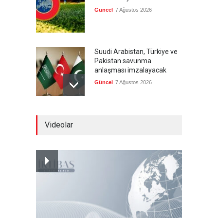
Güncel
7 Ağustos 2026
Suudi Arabistan, Türkiye ve
Pakistan savunma
anlaşması imzalayacak
Güncel
7 Ağustos 2026
Devrik Yemen hükümeti ağır
Videolar
kayıp verdi
--
7 Ağustos 2026
İsrail'in tehdidi sonrası ABD,
yakıt ikmal uçaklarını geri
çekmeye başladı
Güncel
7 Ağustos 2026