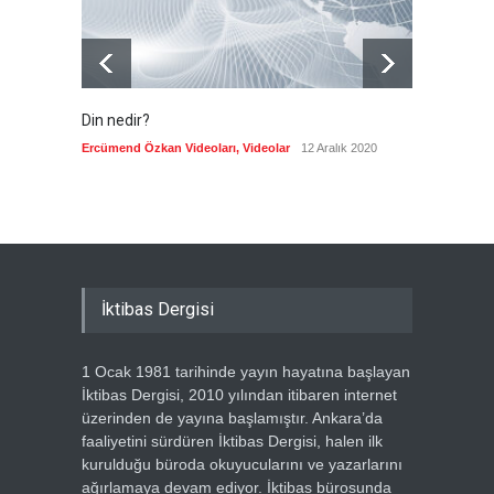
Din nedir?
Vefatı
biyogra
Ercümend Özkan Videoları
,
Videolar
12 Aralık 2020
Ercümen
İktibas Dergisi
1 Ocak 1981 tarihinde yayın hayatına başlayan
İktibas Dergisi, 2010 yılından itibaren internet
üzerinden de yayına başlamıştır. Ankara’da
faaliyetini sürdüren İktibas Dergisi, halen ilk
kurulduğu büroda okuyucularını ve yazarlarını
ağırlamaya devam ediyor. İktibas bürosunda