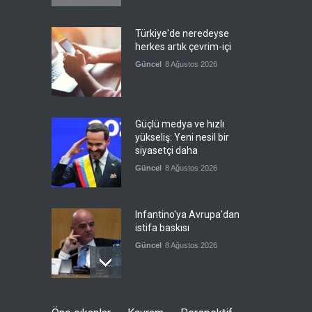
Türkiye'de neredeyse
herkes artık çevrim-içi
Güncel
8 Ağustos 2026
Güçlü medya ve hızlı
yükseliş: Yeni nesil bir
siyasetçi daha
Güncel
8 Ağustos 2026
Infantino'ya Avrupa'dan
istifa baskısı
Güncel
8 Ağustos 2026
Kolombiya, solcu Petro'nun