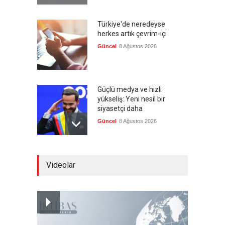
Türkiye'de neredeyse
herkes artık çevrim-içi
Güncel
8 Ağustos 2026
Güçlü medya ve hızlı
yükseliş: Yeni nesil bir
siyasetçi daha
Güncel
8 Ağustos 2026
Infantino'ya Avrupa'dan
Videolar
istifa baskısı
Güncel
8 Ağustos 2026
Kolombiya, solcu Petro'nun