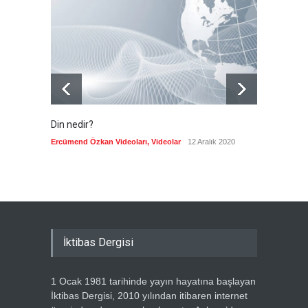
yerine aşırı sağcı Espriella'yı
getirdi
Güncel
8 Ağustos 2026
Din nedir?
Vefatı
biyogra
Ercümend Özkan Videoları
,
Videolar
12 Aralık 2020
Ercümen
İktibas Dergisi
1 Ocak 1981 tarihinde yayın hayatına başlayan
İktibas Dergisi, 2010 yılından itibaren internet