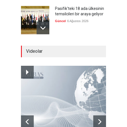
Pasifik'teki 18 ada ülkesinin
temsilcileri bir araya geliyor
Güncel
6 Ağustos 2026
Brezilya, ABD'nin 'saygı
Videolar
göstermesini' bekliyor!
Güncel
6 Ağustos 2026
Japonya, nükleer silah
karşıtlığını teyid etmedi
Güncel
6 Ağustos 2026