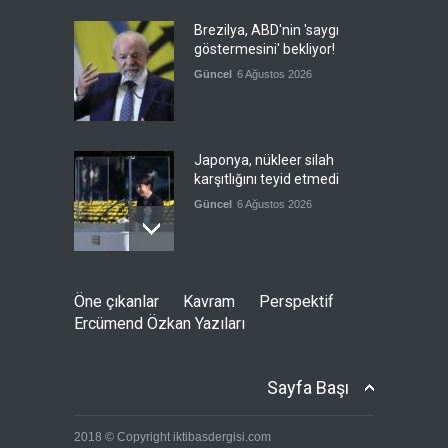
Brezilya, ABD'nin 'saygı
göstermesini' bekliyor!
Güncel
6 Ağustos 2026
Japonya, nükleer silah
karşıtlığını teyid etmedi
Güncel
6 Ağustos 2026
FIFA yönetimi kriz
Öne çıkanlar
Kavram
Perspektif
toplantısını Fas'ta yaptı
Ercümend Özkan Yazıları
Güncel
6 Ağustos 2026
Sayfa Başı
Ahmet Hamdi Akseki'de Din
2018 © Copyright iktibasdergisi.com
ve Devlet, Hilafet ve