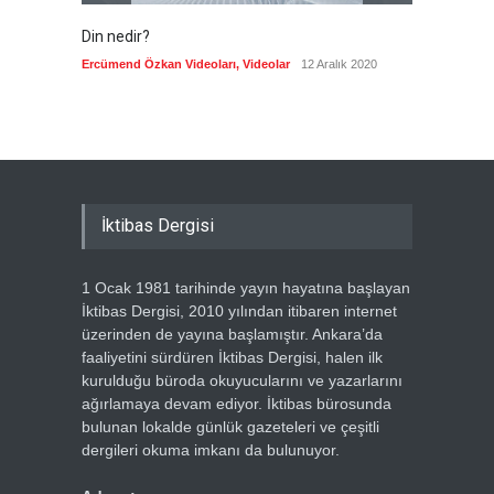
Din nedir?
Vefatı
biyogra
Ercümend Özkan Videoları
,
Videolar
12 Aralık 2020
Ercümen
İktibas Dergisi
1 Ocak 1981 tarihinde yayın hayatına başlayan
İktibas Dergisi, 2010 yılından itibaren internet
üzerinden de yayına başlamıştır. Ankara’da
faaliyetini sürdüren İktibas Dergisi, halen ilk
kurulduğu büroda okuyucularını ve yazarlarını
ağırlamaya devam ediyor. İktibas bürosunda
bulunan lokalde günlük gazeteleri ve çeşitli
dergileri okuma imkanı da bulunuyor.