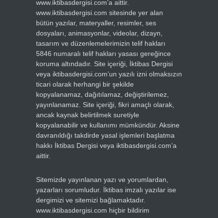
www.iktibasdergisi.com’a aittir.
www.iktibasdergisi.com sitesinde yer alan
bütün yazılar, materyaller, resimler, ses
dosyaları, animasyonlar, videolar, dizayn,
tasarım ve düzenlemelerimizin telif hakları
5846 numaralı telif hakları yasası gereğince
koruma altındadır. Site içeriği, İktibas Dergisi
veya iktibasdergisi.com’un yazılı izni olmaksızın
ticari olarak herhangi bir şekilde
kopyalanamaz, dağıtılamaz, değiştirilemez,
yayınlanamaz. Site içeriği, fikri amaçlı olarak,
ancak kaynak belirtilmek suretiyle
kopyalanabilir ve kullanımı mümkündür. Aksine
davranıldığı takdirde yasal işlemleri başlatma
hakkı İktibas Dergisi veya iktibasdergisi.com’a
aittir.
Sitemizde yayınlanan yazı ve yorumlardan,
yazarları sorumludur. İktibas imzalı yazılar ise
dergimizi ve sitemizi bağlamaktadır.
www.iktibasdergisi.com hiçbir bildirim