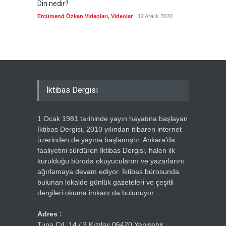
Din nedir?
Vefatı
biyogra
Ercümend Özkan Videoları
,
Videolar
12 Aralık 2020
Ercümen
İktibas Dergisi
1 Ocak 1981 tarihinde yayın hayatına başlayan
İktibas Dergisi, 2010 yılından itibaren internet
üzerinden de yayına başlamıştır. Ankara’da
faaliyetini sürdüren İktibas Dergisi, halen ilk
kurulduğu büroda okuyucularını ve yazarlarını
ağırlamaya devam ediyor. İktibas bürosunda
bulunan lokalde günlük gazeteleri ve çeşitli
dergileri okuma imkanı da bulunuyor.
Adres :
Tuna Cd. 14 / 3 Kızılay 06420 Yenişehir