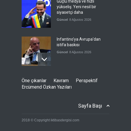
Güçlü medya ve hızlı
yükseliş: Yeni nesil bir
siyasetçi daha
Güncel
8 Ağustos 2026
Infantino'ya Avrupa'dan
istifa baskısı
Güncel
8 Ağustos 2026
Kolombiya, solcu Petro'nun
Öne çıkanlar
Kavram
Perspektif
yerine aşırı sağcı Espriella'yı
Ercümend Özkan Yazıları
getirdi
Güncel
8 Ağustos 2026
Sayfa Başı
İslam İşbirliği Teşkilatı,
2018 © Copyright iktibasdergisi.com
Mekke Anlaşmasını övdü
Güncel
8 Ağustos 2026