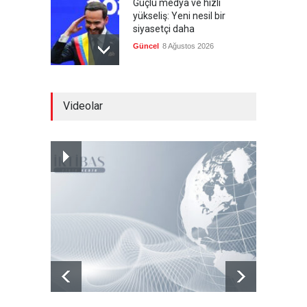
Güçlü medya ve hızlı
yükseliş: Yeni nesil bir
siyasetçi daha
Güncel
8 Ağustos 2026
Infantino'ya Avrupa'dan
Videolar
istifa baskısı
Güncel
8 Ağustos 2026
Kolombiya, solcu Petro'nun
yerine aşırı sağcı Espriella'yı
getirdi
Güncel
8 Ağustos 2026