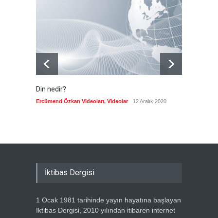
yasak talebine ABD'den sert
cevap
Güncel
7 Ağustos 2026
Din nedir?
Vefatı
biyogra
Ercümend Özkan Videoları
,
Videolar
12 Aralık 2020
Ercümen
İktibas Dergisi
1 Ocak 1981 tarihinde yayın hayatına başlayan
İktibas Dergisi, 2010 yılından itibaren internet