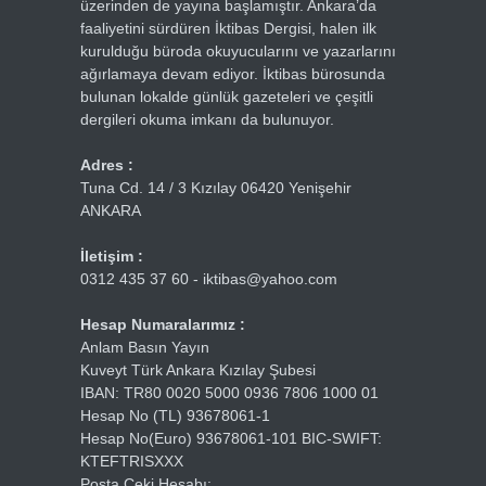
üzerinden de yayına başlamıştır. Ankara’da
faaliyetini sürdüren İktibas Dergisi, halen ilk
kurulduğu büroda okuyucularını ve yazarlarını
ağırlamaya devam ediyor. İktibas bürosunda
bulunan lokalde günlük gazeteleri ve çeşitli
dergileri okuma imkanı da bulunuyor.
Adres :
Tuna Cd. 14 / 3 Kızılay 06420 Yenişehir
ANKARA
İletişim :
0312 435 37 60 - iktibas@yahoo.com
Hesap Numaralarımız :
Anlam Basın Yayın
Kuveyt Türk Ankara Kızılay Şubesi
IBAN: TR80 0020 5000 0936 7806 1000 01
Hesap No (TL) 93678061-1
Hesap No(Euro) 93678061-101 BIC-SWIFT:
KTEFTRISXXX
Posta Çeki Hesabı: