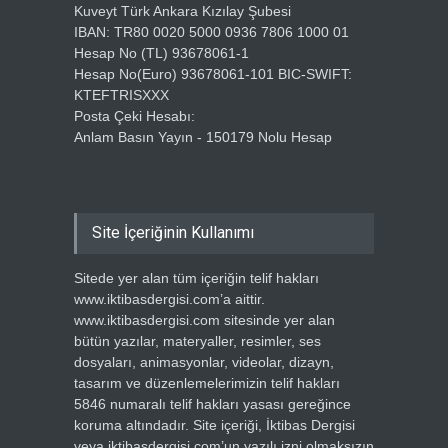
Kuveyt Türk Ankara Kızılay Şubesi
IBAN: TR80 0020 5000 0936 7806 1000 01
Hesap No (TL) 93678061-1
Hesap No(Euro) 93678061-101 BIC-SWIFT:
KTEFTRISXXX
Posta Çeki Hesabı:
Anlam Basın Yayın - 150179 Nolu Hesap
Site İçeriğinin Kullanımı
Sitede yer alan tüm içeriğin telif hakları
www.iktibasdergisi.com’a aittir.
www.iktibasdergisi.com sitesinde yer alan
bütün yazılar, materyaller, resimler, ses
dosyaları, animasyonlar, videolar, dizayn,
tasarım ve düzenlemelerimizin telif hakları
5846 numaralı telif hakları yasası gereğince
koruma altındadır. Site içeriği, İktibas Dergisi
veya iktibasdergisi.com’un yazılı izni olmaksızın