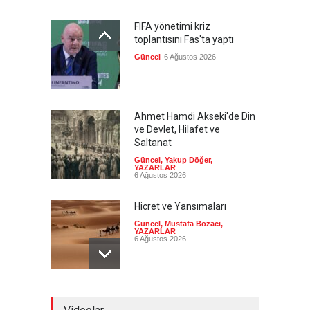
FIFA yönetimi kriz
toplantısını Fas'ta yaptı
Güncel
6 Ağustos 2026
Ahmet Hamdi Akseki'de Din
ve Devlet, Hilafet ve
Saltanat
Güncel
,
Yakup Döğer
,
YAZARLAR
6 Ağustos 2026
Hicret ve Yansımaları
Güncel
,
Mustafa Bozacı
,
YAZARLAR
6 Ağustos 2026
Pezeşkiyan el-Hayye ile
görüştü: Tüm kararlarınızı