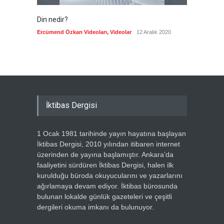
Din nedir?
Vefatı
biyogra
Ercümend Özkan Videoları
,
Videolar
12 Aralık 2020
Ercümen
İktibas Dergisi
1 Ocak 1981 tarihinde yayın hayatına başlayan
İktibas Dergisi, 2010 yılından itibaren internet
üzerinden de yayına başlamıştır. Ankara’da
faaliyetini sürdüren İktibas Dergisi, halen ilk
kurulduğu büroda okuyucularını ve yazarlarını
ağırlamaya devam ediyor. İktibas bürosunda
bulunan lokalde günlük gazeteleri ve çeşitli
dergileri okuma imkanı da bulunuyor.