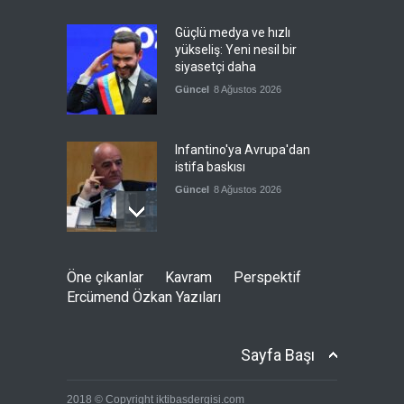
Güçlü medya ve hızlı
yükseliş: Yeni nesil bir
siyasetçi daha
Güncel
8 Ağustos 2026
Infantino'ya Avrupa'dan
istifa baskısı
Güncel
8 Ağustos 2026
Kolombiya, solcu Petro'nun
Öne çıkanlar
Kavram
Perspektif
yerine aşırı sağcı Espriella'yı
Ercümend Özkan Yazıları
getirdi
Güncel
8 Ağustos 2026
Sayfa Başı
İslam İşbirliği Teşkilatı,
2018 © Copyright iktibasdergisi.com
Mekke Anlaşmasını övdü