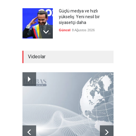
Güçlü medya ve hızlı
yükseliş: Yeni nesil bir
siyasetçi daha
Güncel
8 Ağustos 2026
Infantino'ya Avrupa'dan
Videolar
istifa baskısı
Güncel
8 Ağustos 2026
Kolombiya, solcu Petro'nun
yerine aşırı sağcı Espriella'yı
getirdi
Güncel
8 Ağustos 2026