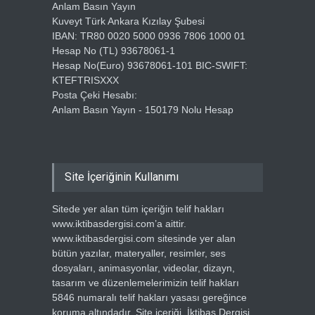
Anlam Basın Yayın
Kuveyt Türk Ankara Kızılay Şubesi
IBAN: TR80 0020 5000 0936 7806 1000 01
Hesap No (TL) 93678061-1
Hesap No(Euro) 93678061-101 BIC-SWIFT:
KTEFTRISXXX
Posta Çeki Hesabı:
Anlam Basın Yayın - 150179 Nolu Hesap
Site İçeriğinin Kullanımı
Sitede yer alan tüm içeriğin telif hakları
www.iktibasdergisi.com’a aittir.
www.iktibasdergisi.com sitesinde yer alan
bütün yazılar, materyaller, resimler, ses
dosyaları, animasyonlar, videolar, dizayn,
tasarım ve düzenlemelerimizin telif hakları
5846 numaralı telif hakları yasası gereğince
koruma altındadır. Site içeriği, İktibas Dergisi