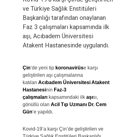
ve Türkiye Sağlık Enstitüleri
Başkanlığı tarafından onaylanan
Faz 3 çalışmaları kapsamında ilk
aşı, Acıbadem Üniversitesi
Atakent Hastanesinde uygulandı.
Çin
‘de yeni tip
koronavirüs
e karşı
geliştirilen aşı çalışmalarına
katılan
Acıbadem Üniversitesi Atakent
Hastanesi
nin
Faz-3
çalışmaları
kapsamındaki ilk
aşı
sı,
gönüllü olan
Acil Tıp Uzmanı Dr. Cem
Gün
‘e yapıldı.
Kovid-19’a karşı Çin’de geliştirilen ve
Türkiye Sağlık Enstitüleri Başkanlığı