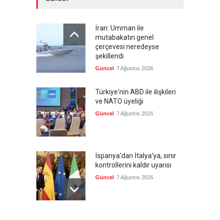
İran: Umman ile
mutabakatın genel
çerçevesi neredeyse
şekillendi
Güncel
7 Ağustos 2026
Türkiye'nin ABD ile ilişkileri
ve NATO üyeliği
Güncel
7 Ağustos 2026
İspanya'dan İtalya'ya, sınır
kontrollerini kaldır uyarısı
Güncel
7 Ağustos 2026
Yeni bir üçlü ittifak kuruldu