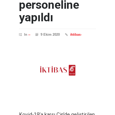
personeline
yapıldı
In
--
9 Ekim 2020
iktibas-
Kovid-19’a karşı Çin’de geliştirilen