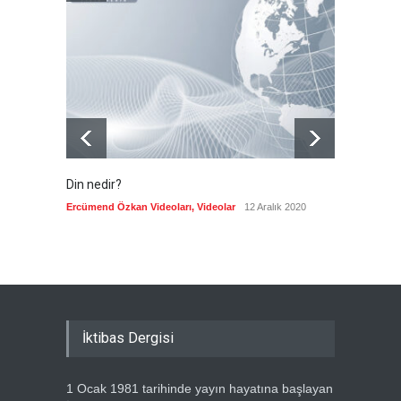
Almanya'nın otomotiv
merkezli ekonomi modeli
sınıra dayandı
Güncel
5 Ağustos 2026
Din nedir?
Vefatı
biyogra
Ercümend Özkan Videoları
,
Videolar
12 Aralık 2020
Ercümen
İktibas Dergisi
1 Ocak 1981 tarihinde yayın hayatına başlayan