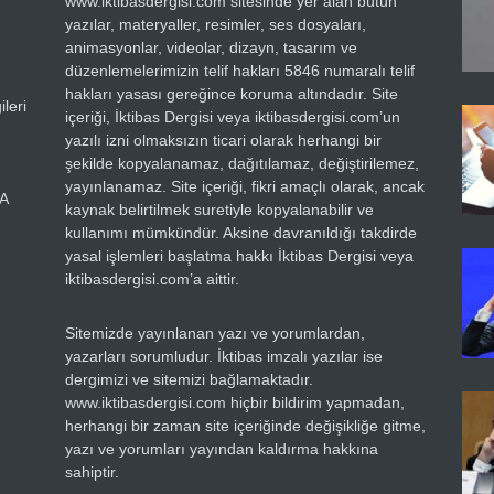
www.iktibasdergisi.com sitesinde yer alan bütün
yazılar, materyaller, resimler, ses dosyaları,
animasyonlar, videolar, dizayn, tasarım ve
düzenlemelerimizin telif hakları 5846 numaralı telif
hakları yasası gereğince koruma altındadır. Site
leri
içeriği, İktibas Dergisi veya iktibasdergisi.com’un
yazılı izni olmaksızın ticari olarak herhangi bir
şekilde kopyalanamaz, dağıtılamaz, değiştirilemez,
yayınlanamaz. Site içeriği, fikri amaçlı olarak, ancak
RA
kaynak belirtilmek suretiyle kopyalanabilir ve
kullanımı mümkündür. Aksine davranıldığı takdirde
yasal işlemleri başlatma hakkı İktibas Dergisi veya
iktibasdergisi.com’a aittir.
Sitemizde yayınlanan yazı ve yorumlardan,
yazarları sorumludur. İktibas imzalı yazılar ise
dergimizi ve sitemizi bağlamaktadır.
www.iktibasdergisi.com hiçbir bildirim yapmadan,
herhangi bir zaman site içeriğinde değişikliğe gitme,
yazı ve yorumları yayından kaldırma hakkına
sahiptir.