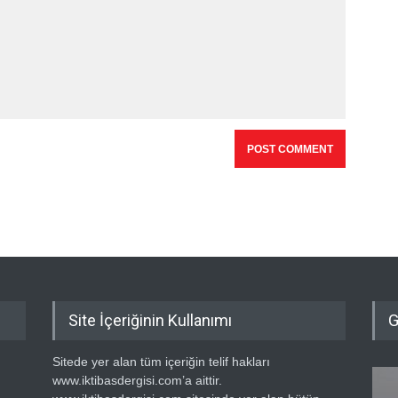
Site İçeriğinin Kullanımı
G
Sitede yer alan tüm içeriğin telif hakları
www.iktibasdergisi.com’a aittir.