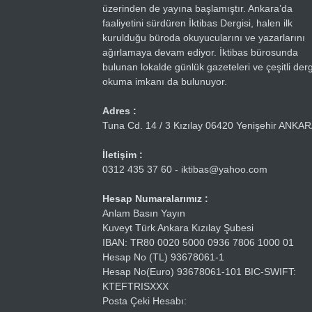
üzerinden de yayına başlamıştır. Ankara’da
faaliyetini sürdüren İktibas Dergisi, halen ilk
kurulduğu büroda okuyucularını ve yazarlarını
ağırlamaya devam ediyor. İktibas bürosunda
bulunan lokalde günlük gazeteleri ve çeşitli dergi
okuma imkanı da bulunuyor.
Adres :
Tuna Cd. 14 / 3 Kızılay 06420 Yenişehir ANKA
İletişim :
0312 435 37 60 - iktibas@yahoo.com
Hesap Numaralarımız :
Anlam Basın Yayın
Kuveyt Türk Ankara Kızılay Şubesi
IBAN: TR80 0020 5000 0936 7806 1000 01
Hesap No (TL) 93678061-1
Hesap No(Euro) 93678061-101 BIC-SWIFT:
KTEFTRISXXX
Posta Çeki Hesabı: