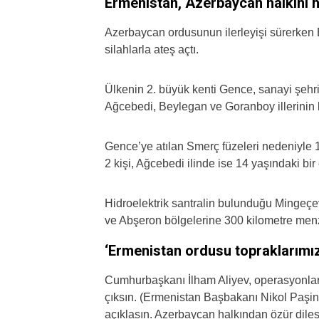
Ermenistan, Azerbaycan halkını h
Azerbaycan ordusunun ilerleyişi sürerken E
silahlarla ateş açtı.
Ülkenin 2. büyük kenti Gence, sanayi şehri
Ağcebedi, Beylegan ve Goranboy illerinin b
Gence’ye atılan Smerç füzeleri nedeniyle 1 
2 kişi, Ağcebedi ilinde ise 14 yaşındaki bir 
Hidroelektrik santralin bulunduğu Mingeçev
ve Abşeron bölgelerine 300 kilometre menzilli
‘Ermenistan ordusu topraklarımız
Cumhurbaşkanı İlham Aliyev, operasyonlar
çıksın. (Ermenistan Başbakanı Nikol Paşin
açıklasın. Azerbaycan halkından özür dile