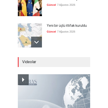
Güncel
7 Ağustos 2026
Yeni bir üçlü ittifak kuruldu
Güncel
7 Ağustos 2026
Fransa'nın sosyal medyaya
Videolar
yasak talebine ABD'den sert
cevap
Güncel
7 Ağustos 2026
ABD’nin tasfiye planı
devrede
Güncel
7 Ağustos 2026