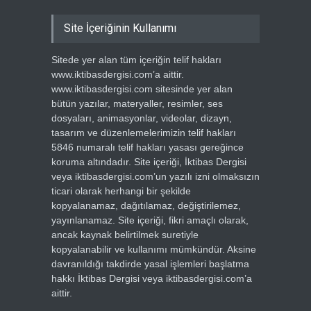
Site İçeriğinin Kullanımı
Sitede yer alan tüm içeriğin telif hakları
www.iktibasdergisi.com’a aittir.
www.iktibasdergisi.com sitesinde yer alan
bütün yazılar, materyaller, resimler, ses
dosyaları, animasyonlar, videolar, dizayn,
tasarım ve düzenlemelerimizin telif hakları
5846 numaralı telif hakları yasası gereğince
koruma altındadır. Site içeriği, İktibas Dergisi
veya iktibasdergisi.com’un yazılı izni olmaksızın
ticari olarak herhangi bir şekilde
kopyalanamaz, dağıtılamaz, değiştirilemez,
yayınlanamaz. Site içeriği, fikri amaçlı olarak,
ancak kaynak belirtilmek suretiyle
kopyalanabilir ve kullanımı mümkündür. Aksine
davranıldığı takdirde yasal işlemleri başlatma
hakkı İktibas Dergisi veya iktibasdergisi.com’a
aittir.