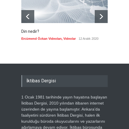
Din nedir?
Vefatı
biyogra
Ercümend Özkan Videoları
,
Videolar
12 Aralık 2020
Ercümen
İktibas Dergisi
1 Ocak 1981 tarihinde yayın hayatına başlayan
İktibas Dergisi, 2010 yılından itibaren internet
üzerinden de yayına başlamıştır. Ankara’da
faaliyetini sürdüren İktibas Dergisi, halen ilk
kurulduğu büroda okuyucularını ve yazarlarını
ağırlamaya devam ediyor. İktibas bürosunda