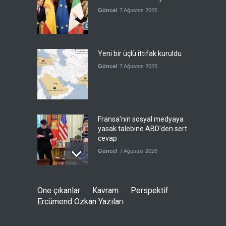
Güncel
7 Ağustos 2026
Yeni bir üçlü ittifak kuruldu
Güncel
7 Ağustos 2026
Fransa'nın sosyal medyaya
yasak talebine ABD'den sert
cevap
Güncel
7 Ağustos 2026
ABD’nin tasfiye planı
Öne çıkanlar
Kavram
Perspektif
devrede
Ercümend Özkan Yazıları
Güncel
7 Ağustos 2026