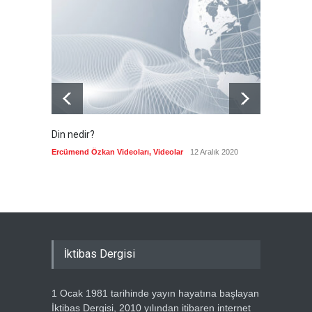
İran: Umman ile
mutabakatın genel
çerçevesi neredeyse
şekillendi
Güncel
7 Ağustos 2026
Din nedir?
Vefatı
biyogra
Ercümend Özkan Videoları
,
Videolar
12 Aralık 2020
Ercümen
İktibas Dergisi
1 Ocak 1981 tarihinde yayın hayatına başlayan
İktibas Dergisi, 2010 yılından itibaren internet