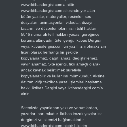
www.iktibasdergisi.com’a aittir.
www.iktibasdergisi.com sitesinde yer alan
bütün yazılar, materyaller, resimler, ses
dosyaları, animasyonlar, videolar, dizayn,
tasarım ve düzenlemelerimizin telif hakları
5846 numaralı telif hakları yasası gereğince
koruma altındadır. Site içeriği, İktibas Dergisi
veya iktibasdergisi.com’un yazılı izni olmaksızın
ticari olarak herhangi bir şekilde
kopyalanamaz, dağıtılamaz, değiştirilemez,
yayınlanamaz. Site içeriği, fikri amaçlı olarak,
ancak kaynak belirtilmek suretiyle
kopyalanabilir ve kullanımı mümkündür. Aksine
davranıldığı takdirde yasal işlemleri başlatma
hakkı İktibas Dergisi veya iktibasdergisi.com’a
aittir.
Sitemizde yayınlanan yazı ve yorumlardan,
yazarları sorumludur. İktibas imzalı yazılar ise
dergimizi ve sitemizi bağlamaktadır.
www.iktibasdergisi.com hiçbir bildirim