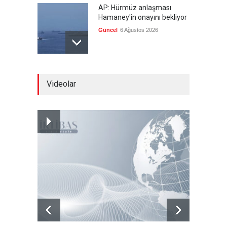
AP: Hürmüz anlaşması
Hamaney'in onayını bekliyor
Güncel
6 Ağustos 2026
İran: Müzakereler son
Videolar
aşamada, boğazın açılması
ABD'nin tutumuna bağlı
Güncel
6 Ağustos 2026
Sebte'deki göç krizinin
jeopolitik arka planı
Güncel
5 Ağustos 2026