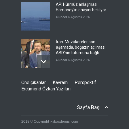
AP: Hürmüz anlaşması
Hamaney'in onayını bekliyor
Güncel
6 Ağustos 2026
İran: Müzakereler son
aşamada, boğazın açılması
ABD'nin tutumuna bağlı
Güncel
6 Ağustos 2026
Sebte'deki göç krizinin
Öne çıkanlar
Kavram
Perspektif
jeopolitik arka planı
Ercümend Özkan Yazıları
Güncel
5 Ağustos 2026
Sayfa Başı
Nükleer silahlı devletler,
2018 © Copyright iktibasdergisi.com
cephane artırıyor