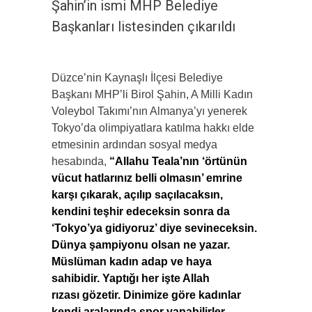
Şahin’in ismi MHP Belediye
Başkanları listesinden çıkarıldı
Düzce’nin Kaynaşlı İlçesi Belediye
Başkanı MHP’li Birol Şahin, A Milli Kadın
Voleybol Takımı’nın Almanya’yı yenerek
Tokyo’da olimpiyatlara katılma hakkı elde
etmesinin ardından sosyal medya
hesabında,
“Allahu Teala’nın ‘örtünün
vücut hatlarınız belli olmasın’ emrine
karşı çıkarak, açılıp saçılacaksın,
kendini teşhir edeceksin sonra da
‘Tokyo’ya gidiyoruz’ diye sevineceksin.
Dünya şampiyonu olsan ne yazar.
Müslüman kadın adap ve haya
sahibidir. Yaptığı her işte Allah
rızası gözetir. Dinimize göre kadınlar
kendi aralarında spor yapabilirler,