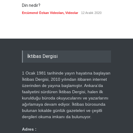
Din nedir?
Vefatı
biyogra
Ercümend Özkan Videoları
,
Videolar
12 Aralık 2020
Ercümen
İktibas Dergisi
1 Ocak 1981 tarihinde yayın hayatına başlayan
İktibas Dergisi, 2010 yılından itibaren internet
üzerinden de yayına başlamıştır. Ankara’da
faaliyetini sürdüren İktibas Dergisi, halen ilk
kurulduğu büroda okuyucularını ve yazarlarını
ağırlamaya devam ediyor. İktibas bürosunda
bulunan lokalde günlük gazeteleri ve çeşitli
dergileri okuma imkanı da bulunuyor.
Adres :