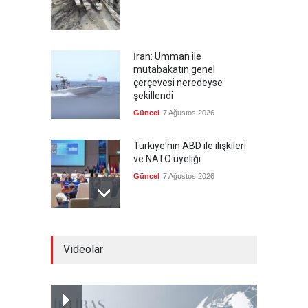
İran: Umman ile
mutabakatın genel
çerçevesi neredeyse
şekillendi
Güncel
7 Ağustos 2026
Türkiye'nin ABD ile ilişkileri
ve NATO üyeliği
Güncel
7 Ağustos 2026
İspanya'dan İtalya'ya, sınır
Videolar
kontrollerini kaldır uyarısı
Güncel
7 Ağustos 2026