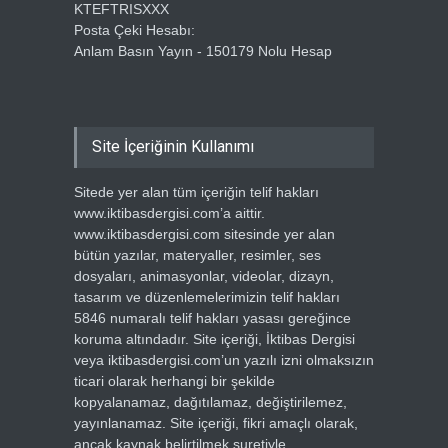
KTEFTRISXXX
Posta Çeki Hesabı:
Anlam Basın Yayın - 150179 Nolu Hesap
Site İçeriğinin Kullanımı
Sitede yer alan tüm içeriğin telif hakları
www.iktibasdergisi.com’a aittir.
www.iktibasdergisi.com sitesinde yer alan
bütün yazılar, materyaller, resimler, ses
dosyaları, animasyonlar, videolar, dizayn,
tasarım ve düzenlemelerimizin telif hakları
5846 numaralı telif hakları yasası gereğince
koruma altındadır. Site içeriği, İktibas Dergisi
veya iktibasdergisi.com’un yazılı izni olmaksızın
ticari olarak herhangi bir şekilde
kopyalanamaz, dağıtılamaz, değiştirilemez,
yayınlanamaz. Site içeriği, fikri amaçlı olarak,
ancak kaynak belirtilmek suretiyle