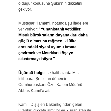
olduğu” konusuna Şükri’nin dikkatini
çekiyor.
Müsteşar Hamami, notunda şu ifadelere
yer veriyor:
“Yunanistanlı yetkililer,
Mısırlı bürokratların dayanakları daha
güçlü olmasına rağmen iki ülke
arasındaki siyasi uyumu fırsata
çevirmek ve Mısırlıları köşeye
sıkıştırmayı istiyor.”
Üçüncü belge
ise halihazırda Mısır
İstihbarat Şefi olan dönemin
Cumhurbaşkanı Özel Kalem Müdürü
Abbas Kamil’e ait.
Kamil, Dışişleri Bakanlığından gelen
uyarıları dikkate almıyor ve Yunanistan ile