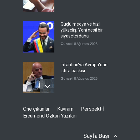
Güçlü medya ve hızlı
yükseliş: Yeni nesil bir
siyasetçi daha
Güncel
8 Ağustos 2026
Infantino'ya Avrupa'dan
istifa baskısı
Güncel
8 Ağustos 2026
Kolombiya, solcu Petro'nun
Öne çıkanlar
Kavram
Perspektif
yerine aşırı sağcı Espriella'yı
Ercümend Özkan Yazıları
getirdi
Güncel
8 Ağustos 2026
Sayfa Başı