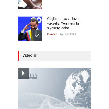
Güçlü medya ve hızlı
yükseliş: Yeni nesil bir
siyasetçi daha
Güncel
8 Ağustos 2026
Infantino'ya Avrupa'dan
Videolar
istifa baskısı
Güncel
8 Ağustos 2026
Kolombiya, solcu Petro'nun
yerine aşırı sağcı Espriella'yı
getirdi
Güncel
8 Ağustos 2026