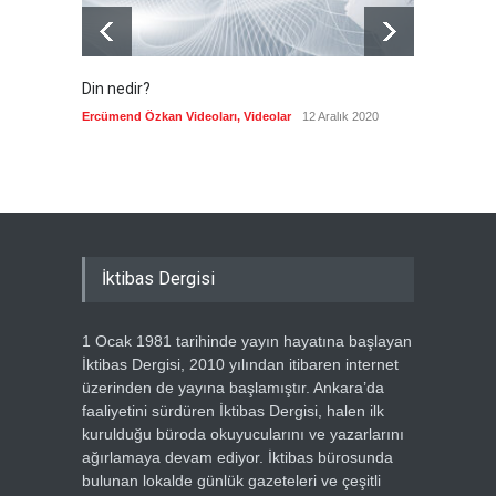
Din nedir?
Vefatı
biyogra
Ercümend Özkan Videoları
,
Videolar
12 Aralık 2020
Ercümen
İktibas Dergisi
1 Ocak 1981 tarihinde yayın hayatına başlayan
İktibas Dergisi, 2010 yılından itibaren internet
üzerinden de yayına başlamıştır. Ankara’da
faaliyetini sürdüren İktibas Dergisi, halen ilk
kurulduğu büroda okuyucularını ve yazarlarını
ağırlamaya devam ediyor. İktibas bürosunda
bulunan lokalde günlük gazeteleri ve çeşitli