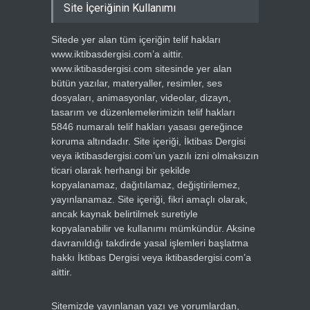
Site İçeriğinin Kullanımı
Sitede yer alan tüm içeriğin telif hakları
www.iktibasdergisi.com’a aittir.
www.iktibasdergisi.com sitesinde yer alan
bütün yazılar, materyaller, resimler, ses
dosyaları, animasyonlar, videolar, dizayn,
tasarım ve düzenlemelerimizin telif hakları
5846 numaralı telif hakları yasası gereğince
koruma altındadır. Site içeriği, İktibas Dergisi
veya iktibasdergisi.com’un yazılı izni olmaksızın
ticari olarak herhangi bir şekilde
kopyalanamaz, dağıtılamaz, değiştirilemez,
yayınlanamaz. Site içeriği, fikri amaçlı olarak,
ancak kaynak belirtilmek suretiyle
kopyalanabilir ve kullanımı mümkündür. Aksine
davranıldığı takdirde yasal işlemleri başlatma
hakkı İktibas Dergisi veya iktibasdergisi.com’a
aittir.
Sitemizde yayınlanan yazı ve yorumlardan,