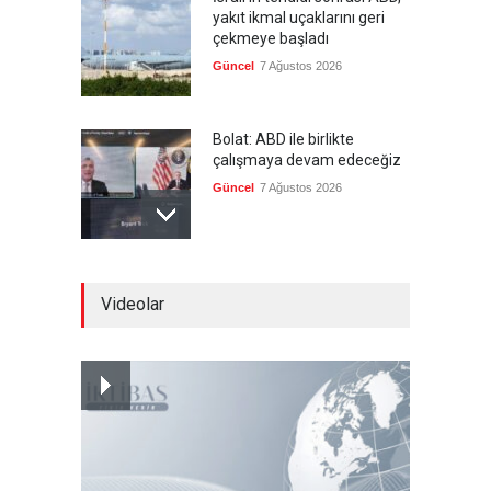
yakıt ikmal uçaklarını geri
çekmeye başladı
Güncel
7 Ağustos 2026
Bolat: ABD ile birlikte
çalışmaya devam edeceğiz
Güncel
7 Ağustos 2026
MGK bildirisi yayınlandı
Videolar
--
7 Ağustos 2026
Ensarullah: Suudi rejimi için
en kısa ve en az maliyetli yol,
müdahaleyi durdurmak