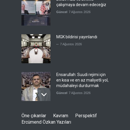
çalışmaya devam edeceğiz
Güncel
7 Ağustos 2026
MGK bildirisi yayınlandı
--
7 Ağustos 2026
Ensarullah: Suudi rejimi için
en kısa ve en az maliyetli yol,
müdahaleyi durdurmak
Güncel
7 Ağustos 2026
Ensarullah, Suudi destekli
Öne çıkanlar
Kavram
Perspektif
eski rejimin askerlerini vurdu
Ercümend Özkan Yazıları
--
7 Ağustos 2026