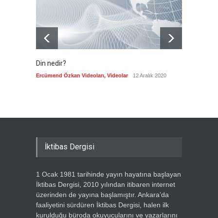
Güncel
7 Ağustos 2026
Din nedir?
Vefatı
biyogra
Ercümend Özkan Videoları
,
Videolar
12 Aralık 2020
Ercümen
İktibas Dergisi
1 Ocak 1981 tarihinde yayın hayatına başlayan
İktibas Dergisi, 2010 yılından itibaren internet
üzerinden de yayına başlamıştır. Ankara’da
faaliyetini sürdüren İktibas Dergisi, halen ilk
kurulduğu büroda okuyucularını ve yazarlarını