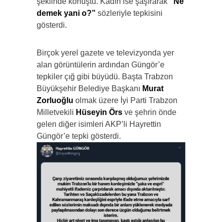
şeklinde konuştu. Kadın ise şaşırarak
“Ne
demek yani o?”
sözleriyle tepkisini
gösterdi.
Birçok yerel gazete ve televizyonda yer
alan görüntülerin ardından Güngör’e
tepkiler çığ gibi büyüdü. Başta Trabzon
Büyükşehir Belediye Başkanı
Murat
Zorluoğlu
olmak üzere İyi Parti Trabzon
Milletvekili
Hüseyin Örs
ve şehrin önde
gelen diğer isimleri AKP’li Hayrettin
Güngör’e tepki gösterdi.