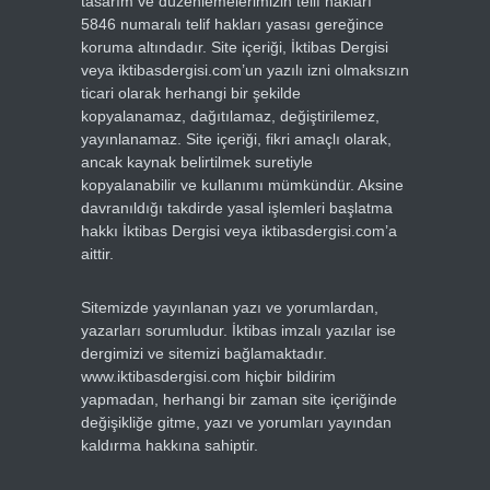
tasarım ve düzenlemelerimizin telif hakları
5846 numaralı telif hakları yasası gereğince
koruma altındadır. Site içeriği, İktibas Dergisi
veya iktibasdergisi.com’un yazılı izni olmaksızın
ticari olarak herhangi bir şekilde
kopyalanamaz, dağıtılamaz, değiştirilemez,
yayınlanamaz. Site içeriği, fikri amaçlı olarak,
ancak kaynak belirtilmek suretiyle
kopyalanabilir ve kullanımı mümkündür. Aksine
davranıldığı takdirde yasal işlemleri başlatma
hakkı İktibas Dergisi veya iktibasdergisi.com’a
aittir.
Sitemizde yayınlanan yazı ve yorumlardan,
yazarları sorumludur. İktibas imzalı yazılar ise
dergimizi ve sitemizi bağlamaktadır.
www.iktibasdergisi.com hiçbir bildirim
yapmadan, herhangi bir zaman site içeriğinde
değişikliğe gitme, yazı ve yorumları yayından
kaldırma hakkına sahiptir.