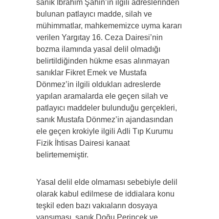
sanık İbrahim Şahin’in ilgili adreslerinden
bulunan patlayıcı madde, silah ve
mühimmatlar, mahkememizce uyma kararı
verilen Yargıtay 16. Ceza Dairesi’nin
bozma ilamında yasal delil olmadığı
belirtildiğinden hükme esas alınmayan
sanıklar Fikret Emek ve Mustafa
Dönmez’in ilgili oldukları adreslerde
yapılan aramalarda ele geçen silah ve
patlayıcı maddeler bulunduğu gerçekleri,
sanık Mustafa Dönmez’in ajandasından
ele geçen krokiyle ilgili Adli Tıp Kurumu
Fizik İhtisas Dairesi kanaat
belirtememiştir.
Yasal delil elde olmaması sebebiyle delil
olarak kabul edilmese de iddialara konu
teşkil eden bazı vakıaların dosyaya
yansıması, sanık Doğu Perinçek ve