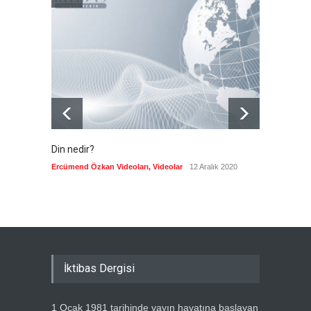
Kolombiya, solcu Petro'nun
yerine aşırı sağcı Espriella'yı
getirdi
Güncel
8 Ağustos 2026
Din nedir?
Vefatı
biyogra
Ercümend Özkan Videoları
,
Videolar
12 Aralık 2020
Ercümen
İktibas Dergisi
1 Ocak 1981 tarihinde yayın hayatına başlayan