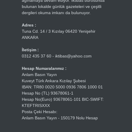
ağırlamaya devam ediyor. İktibas bürosunda
bulunan lokalde günlük gazeteleri ve çeşitli
dergileri okuma imkanı da bulunuyor.
Adres :
Tuna Cd. 14 / 3 Kızılay 06420 Yenişehir
ANKARA
İletişim :
0312 435 37 60 - iktibas@yahoo.com
Hesap Numaralarımız :
Anlam Basın Yayın
Kuveyt Türk Ankara Kızılay Şubesi
IBAN: TR80 0020 5000 0936 7806 1000 01
Hesap No (TL) 93678061-1
Hesap No(Euro) 93678061-101 BIC-SWIFT:
KTEFTRISXXX
Posta Çeki Hesabı:
Anlam Basın Yayın - 150179 Nolu Hesap