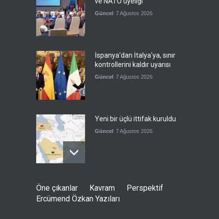
ve NATO üyeliği
Güncel
7 Ağustos 2026
İspanya'dan İtalya'ya, sınır
kontrollerini kaldır uyarısı
Güncel
7 Ağustos 2026
Yeni bir üçlü ittifak kuruldu
Güncel
7 Ağustos 2026
Fransa'nın sosyal medyaya
Öne çıkanlar
Kavram
Perspektif
yasak talebine ABD'den sert
Ercümend Özkan Yazıları
cevap
Güncel
7 Ağustos 2026