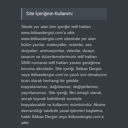
Site İçeriğinin Kullanımı
Sitede yer alan tüm içeriğin telif hakları
www.iktibasdergisi.com’a aittir.
www.iktibasdergisi.com sitesinde yer alan
bütün yazılar, materyaller, resimler, ses
dosyaları, animasyonlar, videolar, dizayn,
tasarım ve düzenlemelerimizin telif hakları
5846 numaralı telif hakları yasası gereğince
koruma altındadır. Site içeriği, İktibas Dergisi
veya iktibasdergisi.com’un yazılı izni olmaksızın
ticari olarak herhangi bir şekilde
kopyalanamaz, dağıtılamaz, değiştirilemez,
yayınlanamaz. Site içeriği, fikri amaçlı olarak,
ancak kaynak belirtilmek suretiyle
kopyalanabilir ve kullanımı mümkündür. Aksine
davranıldığı takdirde yasal işlemleri başlatma
hakkı İktibas Dergisi veya iktibasdergisi.com’a
aittir.