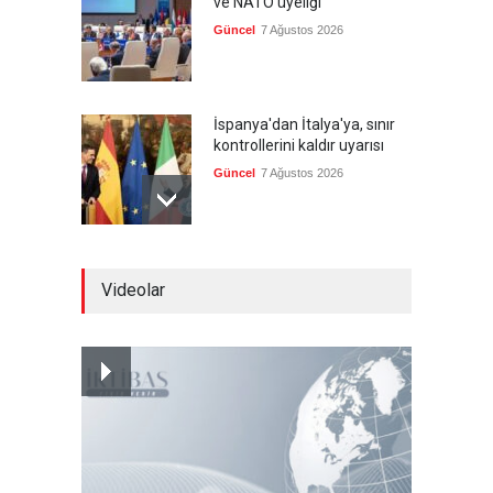
ve NATO üyeliği
Güncel
7 Ağustos 2026
İspanya'dan İtalya'ya, sınır
kontrollerini kaldır uyarısı
Güncel
7 Ağustos 2026
Yeni bir üçlü ittifak kuruldu
Videolar
Güncel
7 Ağustos 2026
Fransa'nın sosyal medyaya
yasak talebine ABD'den sert
cevap
Güncel
7 Ağustos 2026