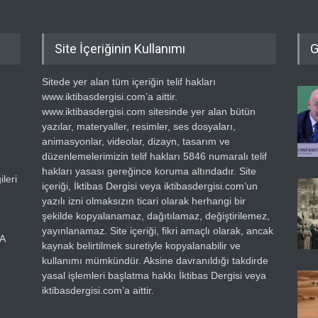
Site İçeriğinin Kullanımı
G
Sitede yer alan tüm içeriğin telif hakları
www.iktibasdergisi.com’a aittir.
www.iktibasdergisi.com sitesinde yer alan bütün
yazılar, materyaller, resimler, ses dosyaları,
animasyonlar, videolar, dizayn, tasarım ve
düzenlemelerimizin telif hakları 5846 numaralı telif
hakları yasası gereğince koruma altındadır. Site
leri
içeriği, İktibas Dergisi veya iktibasdergisi.com’un
yazılı izni olmaksızın ticari olarak herhangi bir
şekilde kopyalanamaz, dağıtılamaz, değiştirilemez,
yayınlanamaz. Site içeriği, fikri amaçlı olarak, ancak
RA
kaynak belirtilmek suretiyle kopyalanabilir ve
kullanımı mümkündür. Aksine davranıldığı takdirde
yasal işlemleri başlatma hakkı İktibas Dergisi veya
iktibasdergisi.com’a aittir.