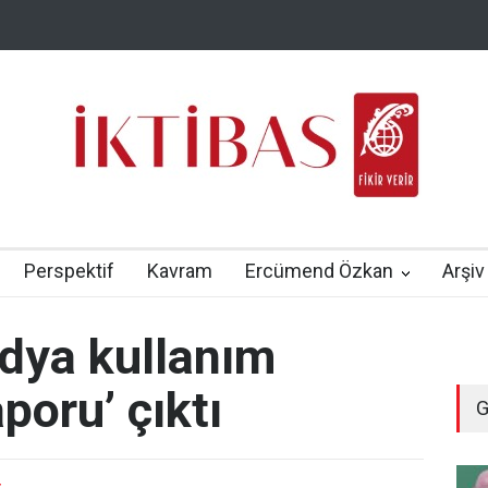
Perspektif
Kavram
Ercümend Özkan
Arşiv
dya kullanım
aporu’ çıktı
G
-