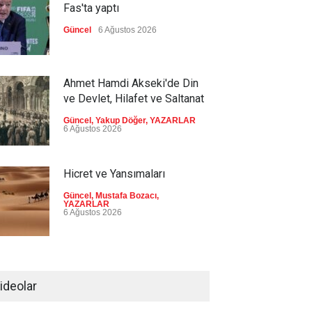
Fas'ta yaptı
Güncel
6 Ağustos 2026
Ahmet Hamdi Akseki'de Din
ve Devlet, Hilafet ve Saltanat
Güncel
,
Yakup Döğer
,
YAZARLAR
6 Ağustos 2026
Hicret ve Yansımaları
Güncel
,
Mustafa Bozacı
,
YAZARLAR
6 Ağustos 2026
Pezeşkiyan el-Hayye ile
görüştü: Tüm kararlarınızı
ideolar
destekleyeceğiz