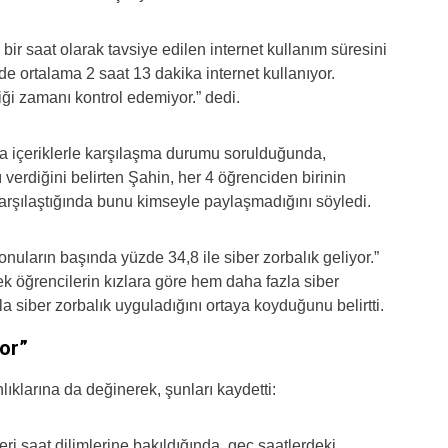
ir saat olarak tavsiye edilen internet kullanım süresini
e ortalama 2 saat 13 dakika internet kullanıyor.
ği zamanı kontrol edemiyor.” dedi.
ya içeriklerle karşılaşma durumu sorulduğunda,
ı verdiğini belirten Şahin, her 4 öğrenciden birinin
karşılaştığında bunu kimseyle paylaşmadığını söyledi.
konuların başında yüzde 34,8 ile siber zorbalık geliyor.”
ek öğrencilerin kızlara göre hem daha fazla siber
 siber zorbalık uyguladığını ortaya koyduğunu belirtti.
yor”
lıklarına da değinerek, şunları kaydetti:
eri saat dilimlerine bakıldığında, geç saatlerdeki