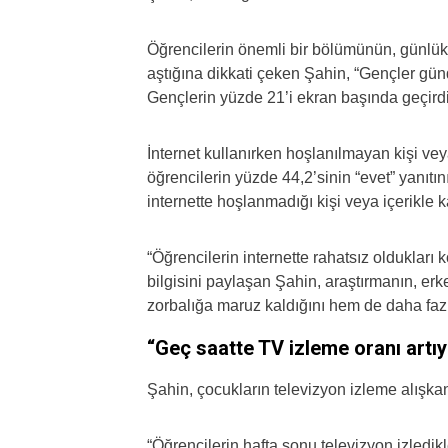
Öğrencilerin önemli bir bölümünün, günlük b
aştığına dikkati çeken Şahin, “Gençler günd
Gençlerin yüzde 21’i ekran başında geçirdi
İnternet kullanırken hoşlanılmayan kişi ve
öğrencilerin yüzde 44,2’sinin “evet” yanıtın
internette hoşlanmadığı kişi veya içerikle 
“Öğrencilerin internette rahatsız oldukları 
bilgisini paylaşan Şahin, araştırmanın, erk
zorbalığa maruz kaldığını hem de daha fazla
“Geç saatte TV izleme oranı artı
Şahin, çocukların televizyon izleme alışkan
“Öğrencilerin hafta sonu televizyon izledikl