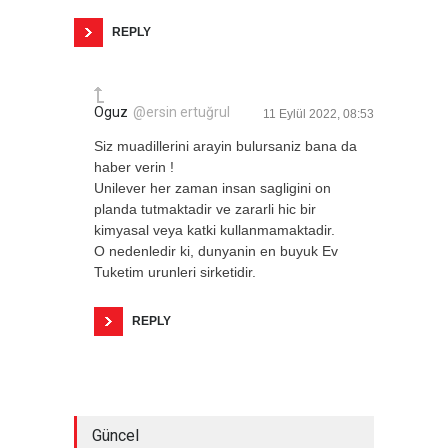
REPLY
Oguz
@ersin ertuğrul
11 Eylül 2022, 08:53
Siz muadillerini arayin bulursaniz bana da
haber verin !
Unilever her zaman insan sagligini on
planda tutmaktadir ve zararli hic bir
kimyasal veya katki kullanmamaktadir.
O nedenledir ki, dunyanin en buyuk Ev
Tuketim urunleri sirketidir.
REPLY
Güncel