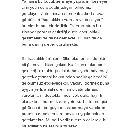
Yanısıra bu büyük sermaye yapılarını besleyen
zihniyetin de pak olmadığını bilmemiz
gerekiyor. Zaten insana temizlik adında reva
gördükleri "hastalıkları yaratan ve besleyen"
ürünler bunun bir delilidir. Diğer taraftan bu
zihniyet paranın getirdiği güçle gayri ahlaki
gelişmeleri de desteklemekte. Bu yazıda da
buna dair işaretler görülmekte.
Bu hastalıklı ürünlerin ülke ekonomisinde elde
ettiği mevzi dikkat çekici. Bu ülkenin ekonomik
geleceği için olduğu gibi daha ziyade büyümeyi
gerçekleştirmesi bakımından sağlık geleceğini
de olumsuz etkileyecektir. Vakıayı görmek buna
uygun yerli, ahlaki üretimin oluşturulması,
varolanların desteklenmesi çok daha hayırlı
olacaktır… her ne kadar yetersiz bir tutum gibi
görünse de bu gayri ahlaki sermaye yapılarını
protesto etmek, onlara boykot uygulamak da
gerekmekte. Muadili yerlileri tercih edilerek, bu
muadillerin kalitesini arttırarak…