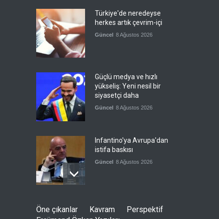
Türkiye'de neredeyse
herkes artık çevrim-içi
Güncel
8 Ağustos 2026
Güçlü medya ve hızlı
yükseliş: Yeni nesil bir
siyasetçi daha
Güncel
8 Ağustos 2026
Infantino'ya Avrupa'dan
istifa baskısı
Güncel
8 Ağustos 2026
Kolombiya, solcu Petro'nun
Öne çıkanlar
Kavram
Perspektif
yerine aşırı sağcı Espriella'yı