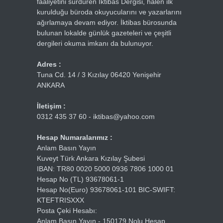
faaliyetini sürdüren İktibas Dergisi, halen ilk
kurulduğu büroda okuyucularını ve yazarlarını
ağırlamaya devam ediyor. İktibas bürosunda
bulunan lokalde günlük gazeteleri ve çeşitli
dergileri okuma imkanı da bulunuyor.
Adres :
Tuna Cd. 14 / 3 Kızılay 06420 Yenişehir
ANKARA
İletişim :
0312 435 37 60 - iktibas@yahoo.com
Hesap Numaralarımız :
Anlam Basın Yayın
Kuveyt Türk Ankara Kızılay Şubesi
IBAN: TR80 0020 5000 0936 7806 1000 01
Hesap No (TL) 93678061-1
Hesap No(Euro) 93678061-101 BIC-SWIFT:
KTEFTRISXXX
Posta Çeki Hesabı:
Anlam Basın Yayın - 150179 Nolu Hesap