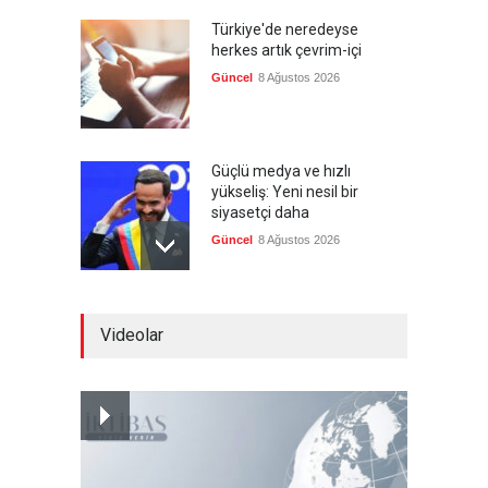
Türkiye'de neredeyse
herkes artık çevrim-içi
Güncel
8 Ağustos 2026
Güçlü medya ve hızlı
yükseliş: Yeni nesil bir
siyasetçi daha
Güncel
8 Ağustos 2026
Infantino'ya Avrupa'dan
Videolar
istifa baskısı
Güncel
8 Ağustos 2026
Kolombiya, solcu Petro'nun
yerine aşırı sağcı Espriella'yı