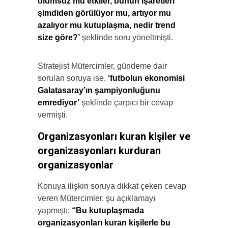
olumsuz mu etkiler, bunun işaretleri
şimdiden görülüyor mu, artıyor mu
azalıyor mu kutuplaşma, nedir trend
size göre?’
şeklinde soru yöneltmişti.
Stratejist Mütercimler, gündeme dair
sorulan soruya ise,
‘futbolun ekonomisi
Galatasaray’ın şampiyonluğunu
emrediyor’
şeklinde çarpıcı bir cevap
vermişti.
Organizasyonları kuran kişiler ve
o
rganizasyonları
kurduran
organizasyonlar
Konuya ilişkin soruya dikkat çeken cevap
veren Mütercimler, şu açıklamayı
yapmıştı:
“Bu kutuplaşmada
organizasyonları kuran kişilerle bu