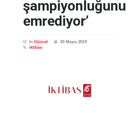
şampiyonluğunu
emrediyor’
In
Güncel
20 Mayıs 2019
iktibas-