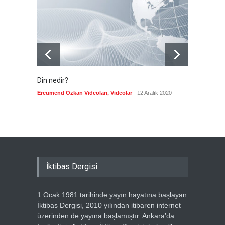
getirdi
Güncel
8 Ağustos 2026
Din nedir?
Vefatı
biyogra
Ercümend Özkan Videoları
,
Videolar
12 Aralık 2020
Ercümen
İktibas Dergisi
1 Ocak 1981 tarihinde yayın hayatına başlayan
İktibas Dergisi, 2010 yılından itibaren internet
üzerinden de yayına başlamıştır. Ankara’da