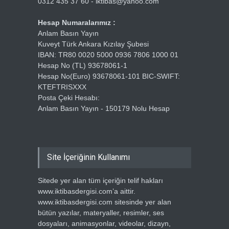
0312 435 37 60 - iktibas@yahoo.com
Hesap Numaralarımız :
Anlam Basın Yayın
Kuveyt Türk Ankara Kızılay Şubesi
IBAN: TR80 0020 5000 0936 7806 1000 01
Hesap No (TL) 93678061-1
Hesap No(Euro) 93678061-101 BIC-SWIFT:
KTEFTRISXXX
Posta Çeki Hesabı:
Anlam Basın Yayın - 150179 Nolu Hesap
Site İçeriğinin Kullanımı
Sitede yer alan tüm içeriğin telif hakları
www.iktibasdergisi.com’a aittir.
www.iktibasdergisi.com sitesinde yer alan
bütün yazılar, materyaller, resimler, ses
dosyaları, animasyonlar, videolar, dizayn,