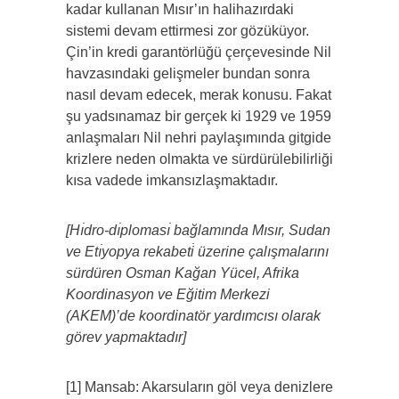
kadar kullanan Mısır’ın halihazırdaki
sistemi devam ettirmesi zor gözüküyor.
Çin’in kredi garantörlüğü çerçevesinde Nil
havzasındaki gelişmeler bundan sonra
nasıl devam edecek, merak konusu. Fakat
şu yadsınamaz bir gerçek ki 1929 ve 1959
anlaşmaları Nil nehri paylaşımında gitgide
krizlere neden olmakta ve sürdürülebilirliği
kısa vadede imkansızlaşmaktadır.
[Hı̇dro-dı̇ploması̇ bağlamında Mısır, Sudan
ve Etı̇yopya rekabeti̇ üzerine çalışmalarını
sürdüren Osman Kağan Yücel, Afrika
Koordinasyon ve Eğitim Merkezi
(AKEM)’de koordinatör yardımcısı olarak
görev yapmaktadır]
[1] Mansab: Akarsuların göl veya denizlere