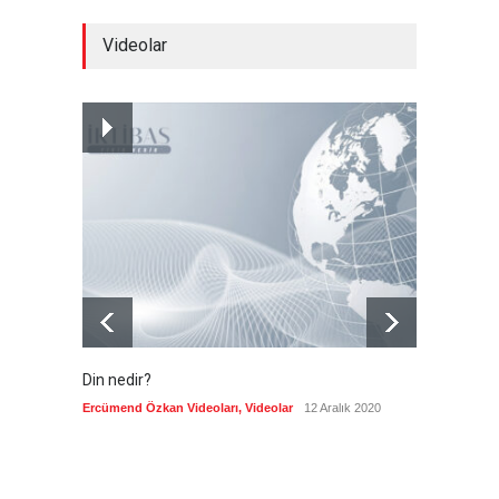
Brezilya, ABD'nin 'saygı
Videolar
göstermesini' bekliyor!
Güncel
6 Ağustos 2026
Japonya, nükleer silah
karşıtlığını teyid etmedi
Güncel
6 Ağustos 2026
Din nedir?
Vefatı
biyogra
Ercümend Özkan Videoları
,
Videolar
12 Aralık 2020
Ercümen