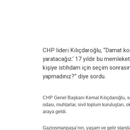
CHP lideri Kılıçdaroğlu, “Damat ko
yaratacağız.’ 17 yıldır bu memleke
kişiye istihdam için seçim sonras
yapmadınız?” diye sordu.
CHP Genel Başkanı Kemal Kılıçdaroğlu, se
odası, muhtarlar, sivil toplum kuruluşları, o
araya geldi.
Gaziosmanpaşa’nın, yaşam ve gelir standardı