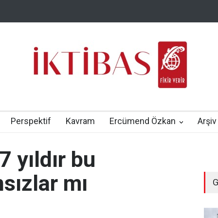
Perspektif
Kavram
Ercümend Özkan
Arşiv
7 yıldır bu
sızlar mı
G