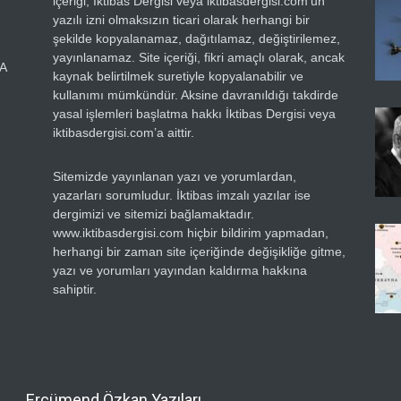
içeriği, İktibas Dergisi veya iktibasdergisi.com’un
yazılı izni olmaksızın ticari olarak herhangi bir
şekilde kopyalanamaz, dağıtılamaz, değiştirilemez,
yayınlanamaz. Site içeriği, fikri amaçlı olarak, ancak
RA
kaynak belirtilmek suretiyle kopyalanabilir ve
kullanımı mümkündür. Aksine davranıldığı takdirde
yasal işlemleri başlatma hakkı İktibas Dergisi veya
iktibasdergisi.com’a aittir.
Sitemizde yayınlanan yazı ve yorumlardan,
yazarları sorumludur. İktibas imzalı yazılar ise
dergimizi ve sitemizi bağlamaktadır.
www.iktibasdergisi.com hiçbir bildirim yapmadan,
herhangi bir zaman site içeriğinde değişikliğe gitme,
yazı ve yorumları yayından kaldırma hakkına
sahiptir.
Ercümend Özkan Yazıları