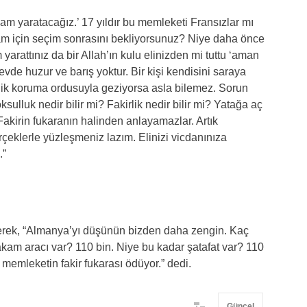
am yaratacağız.’ 17 yıldır bu memleketi Fransızlar mı
dam için seçim sonrasını bekliyorsunuz? Niye daha önce
yarattınız da bir Allah’ın kulu elinizden mi tuttu ‘aman
evde huzur ve barış yoktur. Bir kişi kendisini saraya
şilik koruma ordusuyla geziyorsa asla bilemez. Sorun
sulluk nedir bilir mi? Fakirlik nedir bilir mi? Yatağa aç
 Fakirin fukaranın halinden anlayamazlar. Artık
çeklerle yüzleşmeniz lazım. Elinizi vicdanınıza
.”
rterek, “Almanya’yı düşünün bizden daha zengin. Kaç
kam aracı var? 110 bin. Niye bu kadar şatafat var? 110
memleketin fakir fukarası ödüyor.” dedi.
Güncel