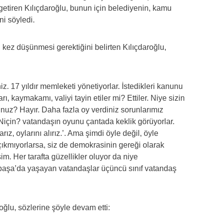
 getiren Kılıçdaroğlu, bunun için belediyenin, kamu
ni söyledi.
kez düşünmesi gerektiğini belirten Kılıçdaroğlu,
z. 17 yıldır memleketi yönetiyorlar. İstedikleri kanunu
rı, kaymakamı, valiyi tayin etiler mi? Ettiler. Niye sizin
uz? Hayır. Daha fazla oy verdiniz sorunlarımız
Niçin? vatandaşın oyunu çantada keklik görüyorlar.
rız, oylarını alırız.’. Ama şimdi öyle değil, öyle
ıkmıyorlarsa, siz de demokrasinin gereği olarak
im. Her tarafta güzellikler oluyor da niye
şa’da yaşayan vatandaşlar üçüncü sınıf vatandaş
oğlu, sözlerine şöyle devam etti: