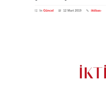
In
Güncel
12 Mart 2019
iktibas-