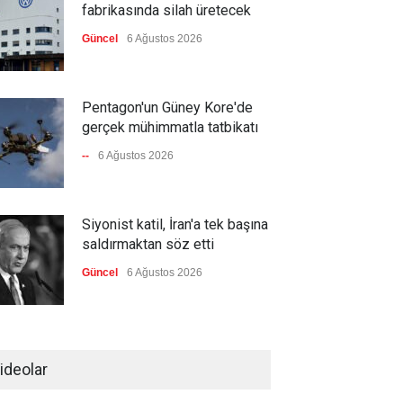
fabrikasında silah üretecek
Güncel
6 Ağustos 2026
Pentagon'un Güney Kore'de
gerçek mühimmatla tatbikatı
--
6 Ağustos 2026
Siyonist katil, İran'a tek başına
saldırmaktan söz etti
Güncel
6 Ağustos 2026
Ukrayna, Rusya’nın lojistik
depolarını vuruyor
ideolar
Güncel
6 Ağustos 2026