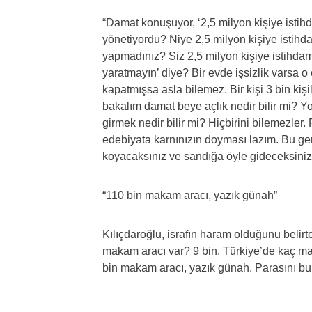
“Damat konuşuyor, ‘2,5 milyon kişiye istihd
yönetiyordu? Niye 2,5 milyon kişiye istih
yapmadınız? Siz 2,5 milyon kişiye istihdam 
yaratmayın’ diye? Bir evde işsizlik varsa o 
kapatmışsa asla bilemez. Bir kişi 3 bin ki
bakalım damat beye açlık nedir bilir mi? Yok
girmek nedir bilir mi? Hiçbirini bilemezler.
edebiyata karnınızın doyması lazım. Bu ger
koyacaksınız ve sandığa öyle gideceksiniz
“110 bin makam aracı, yazık günah”
Kılıçdaroğlu, israfın haram olduğunu beli
makam aracı var? 9 bin. Türkiye’de kaç ma
bin makam aracı, yazık günah. Parasını bu 