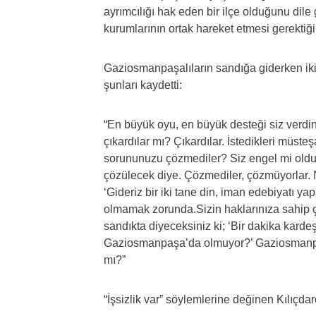
ayrımcılığı hak eden bir ilçe olduğunu dile
kurumlarının ortak hareket etmesi gerektiği
Gaziosmanpaşalıların sandığa giderken iki 
şunları kaydetti:
“En büyük oyu, en büyük desteği siz verdini
çıkardılar mı? Çıkardılar. İstedikleri müsteşa
sorununuzu çözmediler? Siz engel mi oldun
çözülecek diye. Çözmediler, çözmüyorlar. 
‘Gideriz bir iki tane din, iman edebiyatı yapa
olmamak zorunda.Sizin haklarınıza sahip ç
sandıkta diyeceksiniz ki; ‘Bir dakika kardeş
Gaziosmanpaşa’da olmuyor?’ Gaziosmanpa
mı?”
“İşsizlik var” söylemlerine değinen Kılıçdar