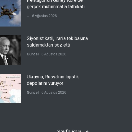
Pentagon'un Güney Kore'de
gerçek mühimmatla tatbikatı
--
6 Ağustos 2026
Siyonist katil, İran'a tek başına
saldırmaktan söz etti
Güncel
6 Ağustos 2026
Ukrayna, Rusya’nın lojistik
depolarını vuruyor
Güncel
6 Ağustos 2026
12 maddelik çerçeve yasa
teklifi mecliste
Sayfa Başı
Güncel
6 Ağustos 2026