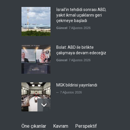
İsrail'in tehdidi sonrası ABD,
yakıt ikmal uçaklarını geri
çekmeye başladı
Güncel
7 Ağustos 2026
Bolat: ABD ile birlikte
çalışmaya devam edeceğiz
Güncel
7 Ağustos 2026
MGK bildirisi yayınlandı
--
7 Ağustos 2026
Ensarullah: Suudi rejimi için
Öne çıkanlar
Kavram
Perspektif
en kısa ve en az maliyetli yol,