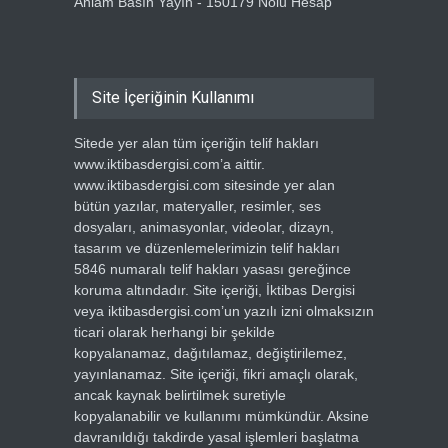
Anlam Basın Yayın - 150179 Nolu Hesap
Site İçeriğinin Kullanımı
Sitede yer alan tüm içeriğin telif hakları
www.iktibasdergisi.com’a aittir.
www.iktibasdergisi.com sitesinde yer alan
bütün yazılar, materyaller, resimler, ses
dosyaları, animasyonlar, videolar, dizayn,
tasarım ve düzenlemelerimizin telif hakları
5846 numaralı telif hakları yasası gereğince
koruma altındadır. Site içeriği, İktibas Dergisi
veya iktibasdergisi.com’un yazılı izni olmaksızın
ticari olarak herhangi bir şekilde
kopyalanamaz, dağıtılamaz, değiştirilemez,
yayınlanamaz. Site içeriği, fikri amaçlı olarak,
ancak kaynak belirtilmek suretiyle
kopyalanabilir ve kullanımı mümkündür. Aksine
davranıldığı takdirde yasal işlemleri başlatma