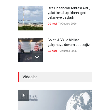
İsrail'in tehdidi sonrası ABD,
yakıt ikmal uçaklarını geri
çekmeye başladı
Güncel
7 Ağustos 2026
Bolat: ABD ile birlikte
çalışmaya devam edeceğiz
Güncel
7 Ağustos 2026
MGK bildirisi yayınlandı
Videolar
--
7 Ağustos 2026
Ensarullah: Suudi rejimi için
en kısa ve en az maliyetli yol,