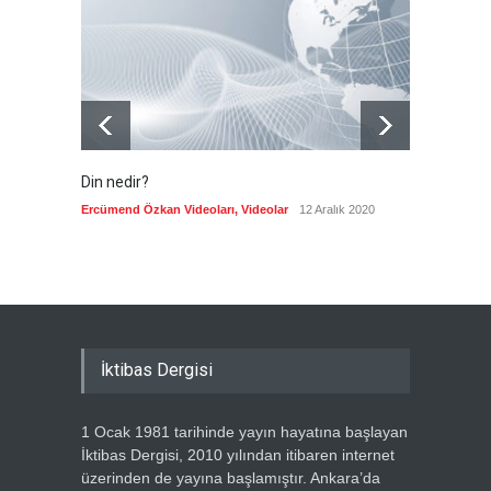
müdahaleyi durdurmak
Güncel
7 Ağustos 2026
Din nedir?
Vefatı
biyogra
Ercümend Özkan Videoları
,
Videolar
12 Aralık 2020
Ercümen
İktibas Dergisi
1 Ocak 1981 tarihinde yayın hayatına başlayan
İktibas Dergisi, 2010 yılından itibaren internet
üzerinden de yayına başlamıştır. Ankara’da