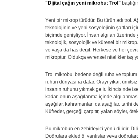
“Dijital çağın yeni mikrobu: Trol”
başlığın
Yeni bir mikrop türüdür. Bu türün adı trol.
teknolojinin ve yeni sosyolojinin şartları iç
biçimde genişliyor. İnsan algıları üzerinde
teknolojik, sosyolojik ve küresel bir mikrop. 
ve yaşa da has değil. Herkese ve her çevreye
mikroptur. Oldukça evrensel nitelikler taşıy
Trol mikrobu, bedene değil ruha ve toplum h
ruhun dünyasına dalar. Orayı yıkar, ümitsizli
insanın ruhunu yıkmak gelir. İkincisinde 
kadar, onun aşağılanma içinde algılanmasın
aşağılar, kahramanları da aşağılar, tarih
Küfreder, gerçeği çarpıtır, yalan söyler, öteki
Bu mikrobun en zehirleyici yönü dilidir. Dili 
Doğrulara eklediği yanlışlar veya doğrulard