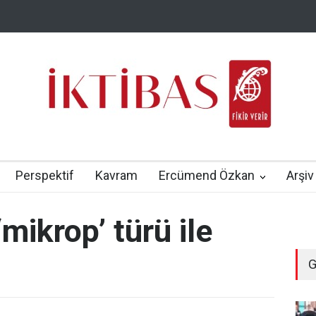
Perspektif
Kavram
Ercümend Özkan
Arşiv
mikrop’ türü ile
G