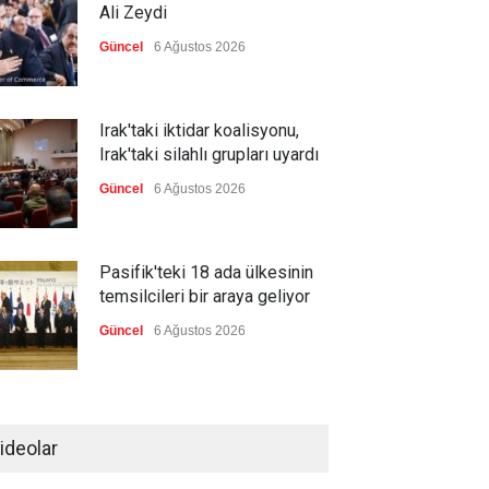
Ali Zeydi
Güncel
6 Ağustos 2026
Irak'taki iktidar koalisyonu,
Irak'taki silahlı grupları uyardı
Güncel
6 Ağustos 2026
Pasifik'teki 18 ada ülkesinin
temsilcileri bir araya geliyor
Güncel
6 Ağustos 2026
Brezilya, ABD'nin 'saygı
göstermesini' bekliyor!
ideolar
Güncel
6 Ağustos 2026