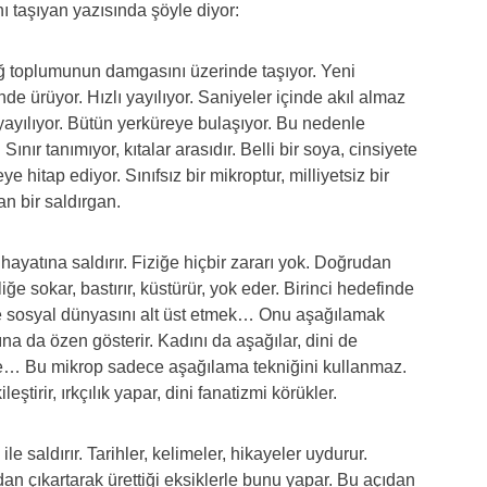
ı taşıyan yazısında şöyle diyor:
 Ağ toplumunun damgasını üzerinde taşıyor. Yeni
inde ürüyor. Hızlı yayılıyor. Saniyeler içinde akıl almaz
 yayılıyor. Bütün yerküreye bulaşıyor. Bu nedenle
Sınır tanımıyor, kıtalar arasıdır. Belli bir soya, cinsiyete
 hitap ediyor. Sınıfsız bir mikroptur, milliyetsiz bir
an bir saldırgan.
ayatına saldırır. Fiziğe hiçbir zararı yok. Doğrudan
ğe sokar, bastırır, küstürür, yok eder. Birinci hedefinde
ise sosyal dünyasını alt üst etmek… Onu aşağılamak
a da özen gösterir. Kadını da aşağılar, dini de
i de… Bu mikrop sadece aşağılama tekniğini kullanmaz.
leştirir, ırkçılık yapar, dini fanatizmi körükler.
ile saldırır. Tarihler, kelimeler, hikayeler uydurur.
an çıkartarak ürettiği eksiklerle bunu yapar. Bu açıdan