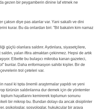
da gezen bir peygamberin dinine laf etmek ne
er çaksın diye pas atanlar var. Yani sakallı ve dini
rini kurar. Bu da onlardan biri: ”Bil bakalım kim namaz
ği güçlü olanlara saldırır. Aydınlara, siyasetçilere,
t saldırı, yalan iftira atmaktan çekinmez. Hepsi de artık
aşıyor. Elbette bu bulaşıcı mikroba kanan gazeteci,
ol” bunlar. Daha enformasyon sahibi kişiler. Bir de
evrelerin trol çeteleri var.
 nasıl ki tıpta önemli araştırmalar yapıldı ve yeni
ikrop türünün saldırılarına dur demek için de yöntemler
 ve toplum hayatlarını kemirerek toplumun sonunu
keli bir mikrop bu. Bundan dolayı da ancak disiplinler
iler, psikologlar, sosyologlar, hukukçular bir araya