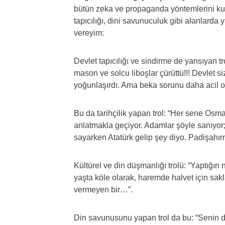
bütün zeka ve propaganda yöntemlerini kull
tapıcılığı, dini savunuculuk gibi alanlard
vereyim:
Devlet tapıcılığı ve sindirme de yansıyan t
mason ve solcu liboşlar çürüttü!!! Devlet si
yoğunlaşırdı. Ama beka sorunu daha acil old
Bu da tarihçilik yapan trol: “Her sene Osman
anlatmakla geçiyor. Adamlar şöyle sanıyor
sayarken Atatürk gelip şey diyo. Padişahım
Kültürel ve din düşmanlığı trolü: “Yaptığın
yaşta köle olarak, haremde halvet için sak
vermeyen bir…”.
Din savunusunu yapan trol da bu: “Senin de