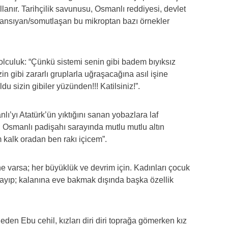
anır. Tarihçilik savunusu, Osmanlı reddiyesi, devlet
a yansıyan/somutlaşan bu mikroptan bazı örnekler
rolculuk: “Çünkü sistemi senin gibi badem bıyıksız
zin gibi zararlı gruplarla uğraşacağına asıl işine
u sizin gibiler yüzünden!!! Katilsiniz!”.
lı’yı Atatürk’ün yıktığını sanan yobazlara laf
; Osmanlı padişahı sarayında mutlu mutlu altın
 kalk oradan ben rakı içicem”.
 ne varsa; her büyüklük ve devrim için. Kadınları çocuk
layıp; kalanına eve bakmak dışında başka özellik
den Ebu cehil, kızları diri diri toprağa gömerken kız