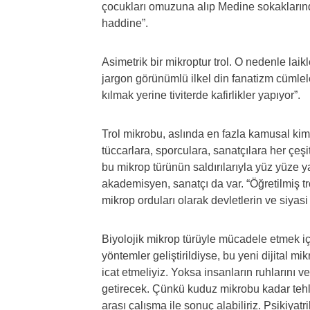
çocukları omuzuna alıp Medine sokakların
haddine”.
Asimetrik bir mikroptur trol. O nedenle laikl
jargon görünümlü ilkel din fanatizm cümlele
kılmak yerine tiviterde kafirlikler yapıyor”.
Trol mikrobu, aslında en fazla kamusal kimli
tüccarlara, sporculara, sanatçılara her çeşi
bu mikrop türünün saldırılarıyla yüz yüze y
akademisyen, sanatçı da var. “Öğretilmiş tr
mikrop orduları olarak devletlerin ve siyasi ç
Biyolojik mikrop türüyle mücadele etmek için
yöntemler geliştirildiyse, bu yeni dijital m
icat etmeliyiz. Yoksa insanların ruhlarını
getirecek. Çünkü kuduz mikrobu kadar tehli
arası çalışma ile sonuç alabiliriz. Psikiyatr