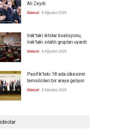
Ali Zeydi
Güncel
6 Ağustos 2026
Irak'taki iktidar koalisyonu,
Irak'taki silahlı grupları uyardı
Güncel
6 Ağustos 2026
Pasifik'teki 18 ada ülkesinin
temsilcileri bir araya geliyor
Güncel
6 Ağustos 2026
Brezilya, ABD'nin 'saygı
göstermesini' bekliyor!
ideolar
Güncel
6 Ağustos 2026