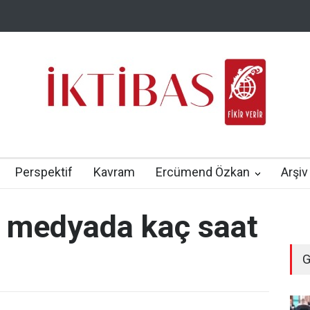
Perspektif
Kavram
Ercümend Özkan
Arşiv
l medyada kaç saat
G