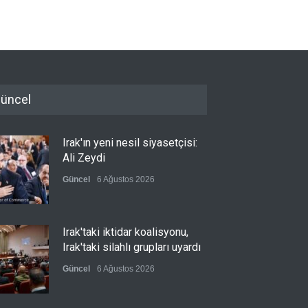
üncel
Irak'ın yeni nesil siyasetçisi:
Ali Zeydi
Güncel
6 Ağustos 2026
Irak'taki iktidar koalisyonu,
Irak'taki silahlı grupları uyardı
Güncel
6 Ağustos 2026