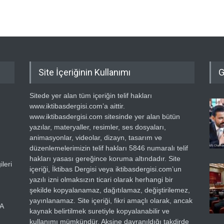
Site İçeriğinin Kullanımı
G
Sitede yer alan tüm içeriğin telif hakları
www.iktibasdergisi.com’a aittir.
www.iktibasdergisi.com sitesinde yer alan bütün
yazılar, materyaller, resimler, ses dosyaları,
animasyonlar, videolar, dizayn, tasarım ve
düzenlemelerimizin telif hakları 5846 numaralı telif
hakları yasası gereğince koruma altındadır. Site
leri
içeriği, İktibas Dergisi veya iktibasdergisi.com’un
yazılı izni olmaksızın ticari olarak herhangi bir
şekilde kopyalanamaz, dağıtılamaz, değiştirilemez,
yayınlanamaz. Site içeriği, fikri amaçlı olarak, ancak
RA
kaynak belirtilmek suretiyle kopyalanabilir ve
kullanımı mümkündür. Aksine davranıldığı takdirde