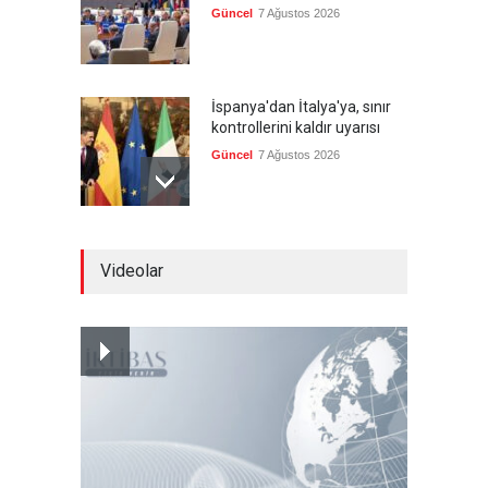
Güncel
7 Ağustos 2026
İspanya'dan İtalya'ya, sınır
kontrollerini kaldır uyarısı
Güncel
7 Ağustos 2026
Yeni bir üçlü ittifak kuruldu
Videolar
Güncel
7 Ağustos 2026
Fransa'nın sosyal medyaya
yasak talebine ABD'den sert
cevap
Güncel
7 Ağustos 2026