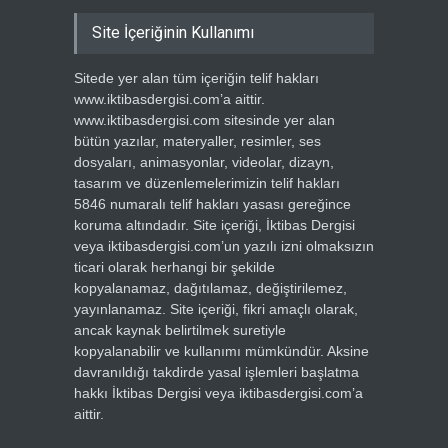
Site İçeriğinin Kullanımı
Sitede yer alan tüm içeriğin telif hakları
www.iktibasdergisi.com’a aittir.
www.iktibasdergisi.com sitesinde yer alan
bütün yazılar, materyaller, resimler, ses
dosyaları, animasyonlar, videolar, dizayn,
tasarım ve düzenlemelerimizin telif hakları
5846 numaralı telif hakları yasası gereğince
koruma altındadır. Site içeriği, İktibas Dergisi
veya iktibasdergisi.com’un yazılı izni olmaksızın
ticari olarak herhangi bir şekilde
kopyalanamaz, dağıtılamaz, değiştirilemez,
yayınlanamaz. Site içeriği, fikri amaçlı olarak,
ancak kaynak belirtilmek suretiyle
kopyalanabilir ve kullanımı mümkündür. Aksine
davranıldığı takdirde yasal işlemleri başlatma
hakkı İktibas Dergisi veya iktibasdergisi.com’a
aittir.