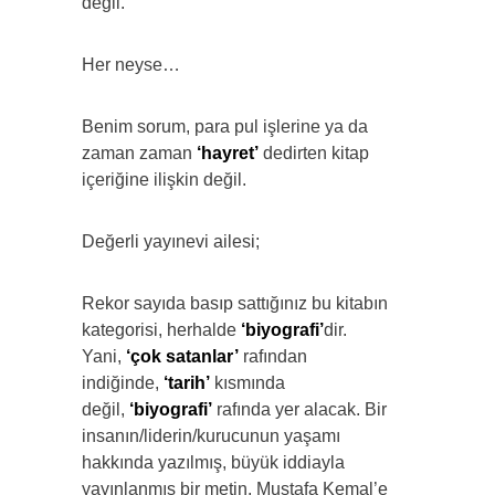
değil.
Her neyse…
Benim sorum, para pul işlerine ya da
zaman zaman
‘hayret’
dedirten kitap
içeriğine ilişkin değil.
Değerli yayınevi ailesi;
Rekor sayıda basıp sattığınız bu kitabın
kategorisi, herhalde
‘biyografi’
dir.
Yani,
‘çok satanlar’
rafından
indiğinde,
‘tarih’
kısmında
değil,
‘biyografi’
rafında yer alacak. Bir
insanın/liderin/kurucunun yaşamı
hakkında yazılmış, büyük iddiayla
yayınlanmış bir metin. Mustafa Kemal’e