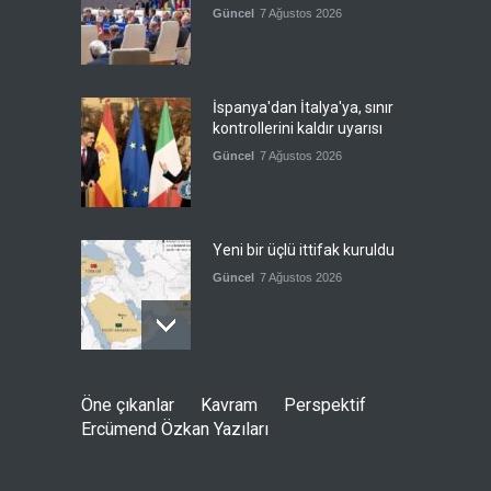
Güncel
7 Ağustos 2026
İspanya'dan İtalya'ya, sınır
kontrollerini kaldır uyarısı
Güncel
7 Ağustos 2026
Yeni bir üçlü ittifak kuruldu
Güncel
7 Ağustos 2026
Fransa'nın sosyal medyaya
Öne çıkanlar
Kavram
Perspektif
yasak talebine ABD'den sert
Ercümend Özkan Yazıları
cevap
Güncel
7 Ağustos 2026