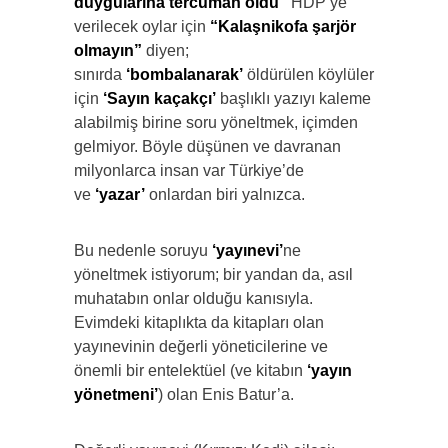
duygularına tercüman oldu”
HDP’ye
verilecek oylar için
“Kalaşnikofa şarjör
olmayın”
diyen;
sınırda
‘bombalanarak’
öldürülen köylüler
için
‘Sayın kaçakçı’
başlıklı yazıyı kaleme
alabilmiş birine soru yöneltmek, içimden
gelmiyor. Böyle düşünen ve davranan
milyonlarca insan var Türkiye’de
ve
‘yazar’
onlardan biri yalnızca.
Bu nedenle soruyu
‘yayınevi’
ne
yöneltmek istiyorum; bir yandan da, asıl
muhatabın onlar olduğu kanısıyla.
Evimdeki kitaplıkta da kitapları olan
yayınevinin değerli yöneticilerine ve
önemli bir entelektüel (ve kitabın
‘yayın
yönetmeni’
) olan Enis Batur’a.