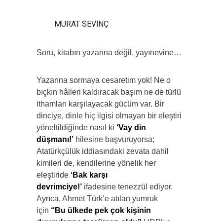
MURAT SEVİNÇ
Soru, kitabın yazarına değil, yayınevine…
Yazarına sormaya cesaretim yok! Ne o
bıçkın hâlleri kaldıracak başım ne de türlü
ithamları karşılayacak gücüm var. Bir
dinciye, dinle hiç ilgisi olmayan bir eleştiri
yöneltildiğinde nasıl ki
‘Vay din
düşmanı!’
hilesine başvuruyorsa;
Atatürkçülük iddiasındaki zevata dahil
kimileri de, kendilerine yönelik her
eleştiride
‘Bak karşı
devrimciye!’
ifadesine tenezzül ediyor.
Ayrıca, Ahmet Türk’e atılan yumruk
için
“Bu ülkede pek çok kişinin