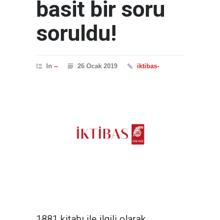
basit bir soru
soruldu!
In
--
26 Ocak 2019
iktibas-
1881 kitabı ile ilgili olarak