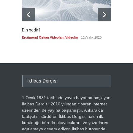
Din nedir?
Vefatı
biyogra
Ercümend Özkan Videoları
,
Videolar
12 Aralık 2020
Ercümen
İktibas Dergisi
1 Ocak 1981 tarihinde yayın hayatına başlayan
İktibas Dergisi, 2010 yılından itibaren internet
üzerinden de yayına başlamıştır. Ankara’da
faaliyetini sürdüren İktibas Dergisi, halen ilk
kurulduğu büroda okuyucularını ve yazarlarını
ağırlamaya devam ediyor. İktibas bürosunda