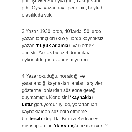
gibi, Şevket Süreyya gibi, Yakup Kadri
gibi. Oysa yazar hayli genç biri, böyle bir
olasılık da yok.
3.Yazar, 1930’larda, 40’larda, 50’lerde
yazan tarihçileri (ki o yıllarda kaynaksız
yazan
‘büyük adamlar’
var) örnek
almıştır. Ancak bu özel durumlara
öykünüldüğünü zannetmiyorum.
4.Yazar okuduğu, not aldığı ve
yararlandığı kaynakları, anıları, arşivleri
gösterme, onlardan söz etme gereği
duymamıştır. Kendisini
‘kaynaklar
üstü’
görüyordur. İyi de, yararlanılan
kaynaklardan söz edip etmeme
bir
‘tercih’
değil ki! Kırmızı Kedi ailesi
mensupları, bu
‘davranış’
a ne isim verir?