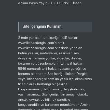
Anlam Basın Yayın - 150179 Nolu Hesap
Site İçeriğinin Kullanımı
Sitede yer alan tüm içeriğin telif hakları
www.iktibasdergisi.com’a aittir.
www.iktibasdergisi.com sitesinde yer alan
bütün yazılar, materyaller, resimler, ses
dosyaları, animasyonlar, videolar, dizayn,
tasarım ve düzenlemelerimizin telif hakları
5846 numaralı telif hakları yasası gereğince
koruma altındadır. Site içeriği, İktibas Dergisi
veya iktibasdergisi.com’un yazılı izni olmaksızın
ticari olarak herhangi bir şekilde
kopyalanamaz, dağıtılamaz, değiştirilemez,
yayınlanamaz. Site içeriği, fikri amaçlı olarak,
ancak kaynak belirtilmek suretiyle
kopyalanabilir ve kullanımı mümkündür. Aksine
davranıldığı takdirde yasal işlemleri başlatma