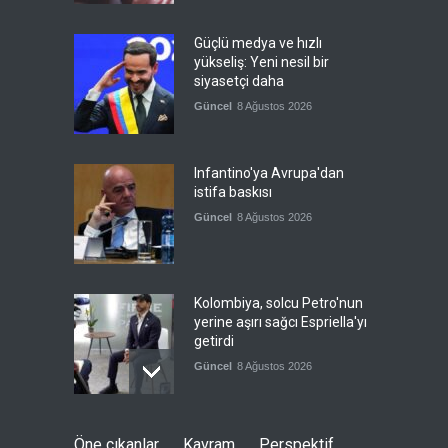
Güçlü medya ve hızlı
yükseliş: Yeni nesil bir
siyasetçi daha
Güncel
8 Ağustos 2026
Infantino'ya Avrupa'dan
istifa baskısı
Güncel
8 Ağustos 2026
Kolombiya, solcu Petro'nun
yerine aşırı sağcı Espriella'yı
getirdi
Güncel
8 Ağustos 2026
İslam İşbirliği Teşkilatı,
Öne çıkanlar
Kavram
Perspektif