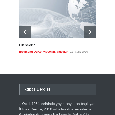
yerine aşırı sağcı Espriella'yı
getirdi
Güncel
8 Ağustos 2026
Din nedir?
Vefatı
biyogra
Ercümend Özkan Videoları
,
Videolar
12 Aralık 2020
Ercümen
İktibas Dergisi
1 Ocak 1981 tarihinde yayın hayatına başlayan
İktibas Dergisi, 2010 yılından itibaren internet
üzerinden de yayına başlamıştır. Ankara’da