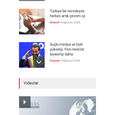
Türkiye'de neredeyse
herkes artık çevrim-içi
Güncel
8 Ağustos 2026
Güçlü medya ve hızlı
yükseliş: Yeni nesil bir
siyasetçi daha
Güncel
8 Ağustos 2026
Infantino'ya Avrupa'dan
Videolar
istifa baskısı
Güncel
8 Ağustos 2026
Kolombiya, solcu Petro'nun