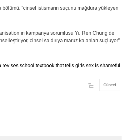
 bu bölümü, “cinsel istismarın suçunu mağdura yükleyen
ganisation’ın kampanya sorumlusu Yu Ren Chung de
inselleştiriyor, cinsel saldırıya maruz kalanları suçluyor”
 revises school textbook that tells girls sex is shameful
Güncel