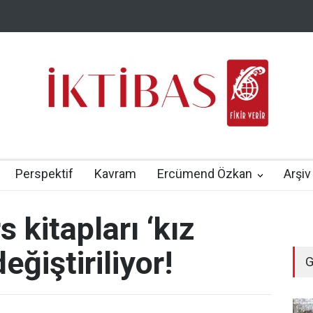
Perspektif
Kavram
Ercümend Özkan
Arşiv
 kitapları ‘kız
eğiştiriliyor!
G