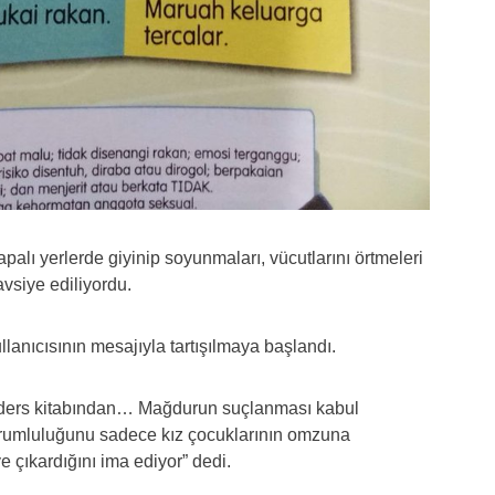
kapalı yerlerde giyinip soyunmaları, vücutlarını örtmeleri
avsiye ediliyordu.
llanıcısının mesajıyla tartışılmaya başlandı.
ıf ders kitabından… Mağdurun suçlanması kabul
sorumluluğunu sadece kız çocuklarının omzuna
e çıkardığını ima ediyor” dedi.