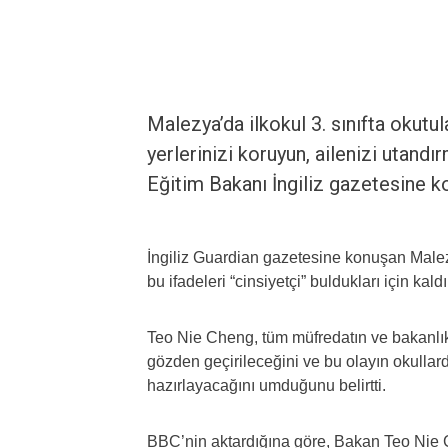
Malezya’da ilkokul 3. sınıfta okut
yerlerinizi koruyun, ailenizi utand
Eğitim Bakanı İngiliz gazetesine k
İngiliz Guardian gazetesine konuşan Malez
bu ifadeleri “cinsiyetçi” buldukları için kald
Teo Nie Cheng, tüm müfredatın ve bakanlık 
gözden geçirileceğini ve bu olayın okullard
hazırlayacağını umduğunu belirtti.
BBC’nin aktardığına göre, Bakan Teo Nie C