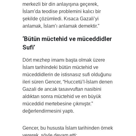
merkezli bir din anlayışına geçerek,
İslam’da teodise problemini kalıcı bir
şekilde çözümledi. Kısaca Gazali’yi
anlamak, İslam’ı anlamak demektir.”
‘Bütün müctehid ve müceddidler
Sufi’
Dört mezhep imamı başta olmak üzere
İslam tarihindeki bütün müctehid ve
müceddidlerin de istisnasız sufi olduğunu
ileri süren Gencer, “Huccetü’l-İslam denen
Gazali de ancak tasavvuftan nasibini
aldıktan sonra müctehid ve en büyük
müceddid mertebesine çıkmıştır.”
değerlendirmesini yaptı.
Gencer, bu hususta İslam tarihinden örnek
vererek, şöyle devam etti: