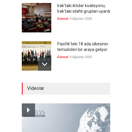
Irak'taki iktidar koalisyonu,
Irak'taki silahlı grupları uyardı
Güncel
6 Ağustos 2026
Pasifik'teki 18 ada ülkesinin
temsilcileri bir araya geliyor
Güncel
6 Ağustos 2026
Brezilya, ABD'nin 'saygı
Videolar
göstermesini' bekliyor!
Güncel
6 Ağustos 2026
FIFA yönetimi kriz
toplantısını Fas'ta yaptı