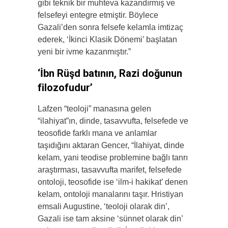
gibi teknik bir muhteva kazandırmış ve
felsefeyi entegre etmiştir. Böylece
Gazali’den sonra felsefe kelamla imtizaç
ederek, ‘İkinci Klasik Dönemi’ başlatan
yeni bir ivme kazanmıştır.”
‘İbn Rüşd batının, Razi doğunun
filozofudur’
Lafzen “teoloji” manasına gelen
“ilahiyat”ın, dinde, tasavvufta, felsefede ve
teosofide farklı mana ve anlamlar
taşıdığını aktaran Gencer, “İlahiyat, dinde
kelam, yani teodise problemine bağlı tanrı
araştırması, tasavvufta marifet, felsefede
ontoloji, teosofide ise ‘ilm-i hakikat’ denen
kelam, ontoloji manalarını taşır. Hristiyan
emsali Augustine, ‘teoloji olarak din’,
Gazali ise tam aksine ‘sünnet olarak din’