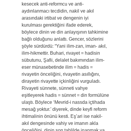
kesecek anti-reformcu ve anti-
aydınlanmacı tecdidin, nakil ve akıl
arasındaki irtibat ve dengenin iyi
kurulması gerektiğini ifade ederek,
böylece dinin ve din anlayışının tahkimine
bağlı olduğunu anlattı. Gencer, sözlerini
şöyle sürdürdü: “Yani ilim-zan, iman- akıl,
ilim-hikmettir. Buhari, rivayet = hadisin
sübutunu, Şafii, delalet bakımından ilim-
eser münasebetinde ilim = hadis =
rivayetin önceliğini, rivayetin asıllığını,
dirayetin rivayette içkinliğini vurguladı.
Rivayeti sünnete, sünneti vahye
eşitleyerek hadis = sünnet = din formülüne
ulaştı. Böylece ‘Mevrid-i nassda içtihada
mesağ yoktur.’ diyerek, dinde keyfi reform
ihtimalinin önünü kesti. Eş’ari ise nakil-
akıl dengesinde vahiy ve imanın akla
önceliğini, dinin son tahlilde inanmak ya