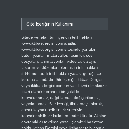
Site İçeriğinin Kullanımı
Sitede yer alan tüm içeriğin telif hakları
www.iktibasdergisi.com’a aittir.
www.iktibasdergisi.com sitesinde yer alan
bütün yazılar, materyaller, resimler, ses
dosyaları, animasyonlar, videolar, dizayn,
tasarım ve düzenlemelerimizin telif hakları
5846 numaralı telif hakları yasası gereğince
koruma altındadır. Site içeriği, İktibas Dergisi
veya iktibasdergisi.com’un yazılı izni olmaksızın
ticari olarak herhangi bir şekilde
kopyalanamaz, dağıtılamaz, değiştirilemez,
yayınlanamaz. Site içeriği, fikri amaçlı olarak,
ancak kaynak belirtilmek suretiyle
kopyalanabilir ve kullanımı mümkündür. Aksine
davranıldığı takdirde yasal işlemleri başlatma
hakkı İktibas Dergisi veya iktibasdergisi.com’a