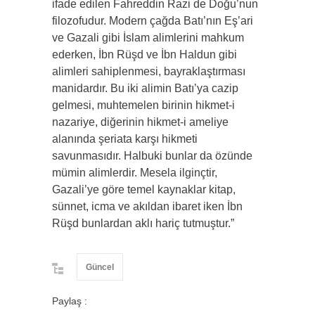
ifade edilen Fahreddin Razi de Doğu’nun
filozofudur. Modern çağda Batı’nın Eş’ari
ve Gazali gibi İslam alimlerini mahkum
ederken, İbn Rüşd ve İbn Haldun gibi
alimleri sahiplenmesi, bayraklaştırması
manidardır. Bu iki alimin Batı’ya cazip
gelmesi, muhtemelen birinin hikmet-i
nazariye, diğerinin hikmet-i ameliye
alanında şeriata karşı hikmeti
savunmasıdır. Halbuki bunlar da özünde
mümin alimlerdir. Mesela ilginçtir,
Gazali’ye göre temel kaynaklar kitap,
sünnet, icma ve akıldan ibaret iken İbn
Rüşd bunlardan aklı hariç tutmuştur.”
Güncel
Paylaş :