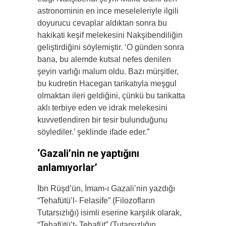
astronominin en ince meseleleriyle ilgili
doyurucu cevaplar aldıktan sonra bu
hakikati keşif melekesini Nakşibendiliğin
geliştirdiğini söylemiştir. ‘O günden sonra
bana, bu alemde kutsal nefes denilen
şeyin varlığı malum oldu. Bazı mürşitler,
bu kudretin Hacegan tarikatıyla meşgul
olmaktan ileri geldiğini, çünkü bu tarikatta
aklı terbiye eden ve idrak melekesini
kuvvetlendiren bir tesir bulunduğunu
söylediler.’ şeklinde ifade eder.”
‘Gazali’nin ne yaptığını
anlamıyorlar’
İbn Rüşd’ün, İmam-ı Gazali’nin yazdığı
“Tehafütü’l- Felasife” (Filozofların
Tutarsızlığı) isimli eserine karşılık olarak,
“Tehafütü’t- Tehafüt” (Tutarsızlığın