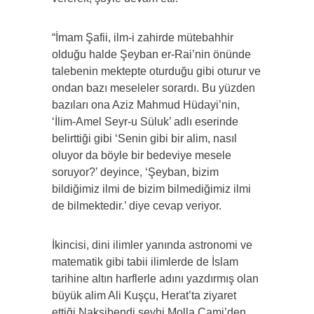
“İmam Şafii, ilm-i zahirde mütebahhir
olduğu halde Şeyban er-Rai’nin önünde
talebenin mektepte oturduğu gibi oturur ve
ondan bazı meseleler sorardı. Bu yüzden
bazıları ona Aziz Mahmud Hüdayi’nin,
‘İlim-Amel Seyr-u Süluk’ adlı eserinde
belirttiği gibi ‘Senin gibi bir alim, nasıl
oluyor da böyle bir bedeviye mesele
soruyor?’ deyince, ‘Şeyban, bizim
bildiğimiz ilmi de bizim bilmediğimiz ilmi
de bilmektedir.’ diye cevap veriyor.
İkincisi, dini ilimler yanında astronomi ve
matematik gibi tabii ilimlerde de İslam
tarihine altın harflerle adını yazdırmış olan
büyük alim Ali Kuşçu, Herat’ta ziyaret
ettiği Nakşibendi şeyhi Molla Cami’den