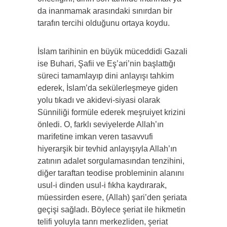
da inanmamak arasındaki sınırdan bir
tarafın tercihi olduğunu ortaya koydu.
İslam tarihinin en büyük müceddidi Gazali
ise Buhari, Şafii ve Eş’ari’nin başlattığı
süreci tamamlayıp dini anlayışı tahkim
ederek, İslam’da sekülerleşmeye giden
yolu tıkadı ve akidevi-siyasi olarak
Sünniliği formüle ederek meşruiyet krizini
önledi. O, farklı seviyelerde Allah’ın
marifetine imkan veren tasavvufi
hiyerarşik bir tevhid anlayışıyla Allah’ın
zatının adalet sorgulamasından tenzihini,
diğer taraftan teodise prob­leminin alanını
usul-i dinden usul-i fıkha kaydırarak,
müessirden esere, (Allah) şari’den şeriata
geçişi sağladı. Böylece şeriat ile hikmetin
telifi yoluyla tanrı merkezliden, şeriat