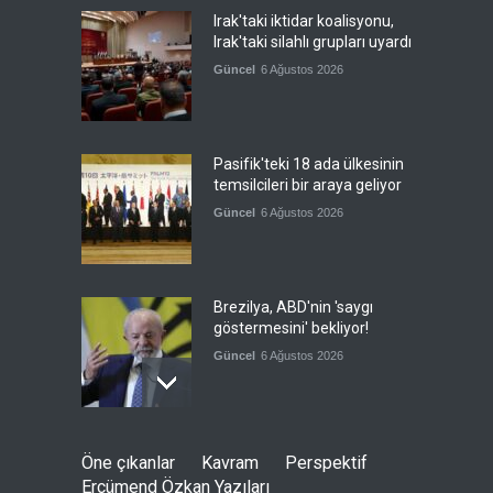
Irak'taki iktidar koalisyonu,
Irak'taki silahlı grupları uyardı
Güncel
6 Ağustos 2026
Pasifik'teki 18 ada ülkesinin
temsilcileri bir araya geliyor
Güncel
6 Ağustos 2026
Brezilya, ABD'nin 'saygı
göstermesini' bekliyor!
Güncel
6 Ağustos 2026
FIFA yönetimi kriz
Öne çıkanlar
Kavram
Perspektif
toplantısını Fas'ta yaptı
Ercümend Özkan Yazıları