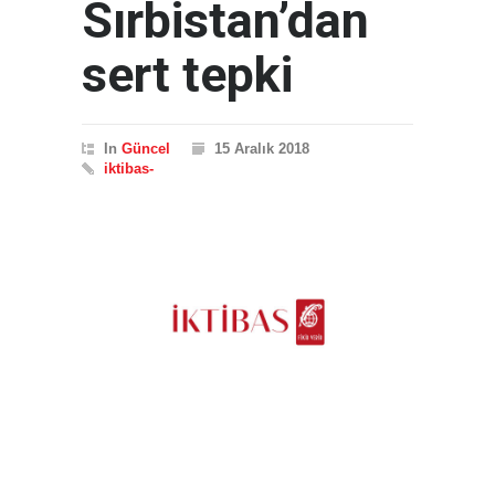
Sırbistan’dan
sert tepki
In
Güncel
15 Aralık 2018
iktibas-