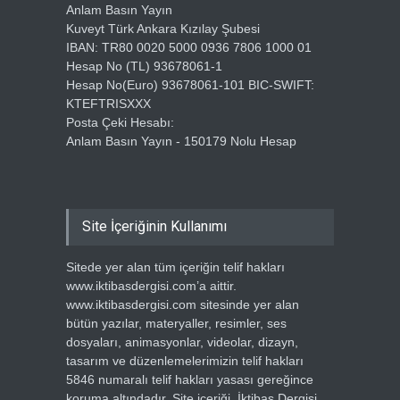
Anlam Basın Yayın
Kuveyt Türk Ankara Kızılay Şubesi
IBAN: TR80 0020 5000 0936 7806 1000 01
Hesap No (TL) 93678061-1
Hesap No(Euro) 93678061-101 BIC-SWIFT:
KTEFTRISXXX
Posta Çeki Hesabı:
Anlam Basın Yayın - 150179 Nolu Hesap
Site İçeriğinin Kullanımı
Sitede yer alan tüm içeriğin telif hakları
www.iktibasdergisi.com’a aittir.
www.iktibasdergisi.com sitesinde yer alan
bütün yazılar, materyaller, resimler, ses
dosyaları, animasyonlar, videolar, dizayn,
tasarım ve düzenlemelerimizin telif hakları
5846 numaralı telif hakları yasası gereğince
koruma altındadır. Site içeriği, İktibas Dergisi