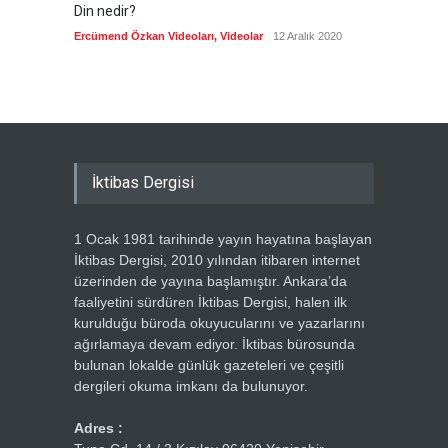
Din nedir?
Vefatı
biyogra
Ercümend Özkan Videoları
,
Videolar
12 Aralık 2020
Ercümen
İktibas Dergisi
1 Ocak 1981 tarihinde yayın hayatına başlayan
İktibas Dergisi, 2010 yılından itibaren internet
üzerinden de yayına başlamıştır. Ankara’da
faaliyetini sürdüren İktibas Dergisi, halen ilk
kurulduğu büroda okuyucularını ve yazarlarını
ağırlamaya devam ediyor. İktibas bürosunda
bulunan lokalde günlük gazeteleri ve çeşitli
dergileri okuma imkanı da bulunuyor.
Adres :