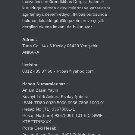
faaliyetini sürdüren İktibas Dergisi, halen ilk
kurulduğu büroda okuyucularını ve yazarlarını
ağırlamaya devam ediyor. İktibas bürosunda
bulunan lokalde günlük gazeteleri ve çeşitli
dergileri okuma imkanı da bulunuyor.
Adres :
Tuna Cd. 14 / 3 Kızılay 06420 Yenişehir
ANKARA
İletişim :
0312 435 37 60 - iktibas@yahoo.com
Hesap Numaralarımız :
Anlam Basın Yayın
Kuveyt Türk Ankara Kızılay Şubesi
IBAN: TR80 0020 5000 0936 7806 1000 01
Hesap No (TL) 93678061-1
Hesap No(Euro) 93678061-101 BIC-SWIFT:
KTEFTRISXXX
Posta Çeki Hesabı:
Anlam Basın Yayın - 150179 Nolu Hesap