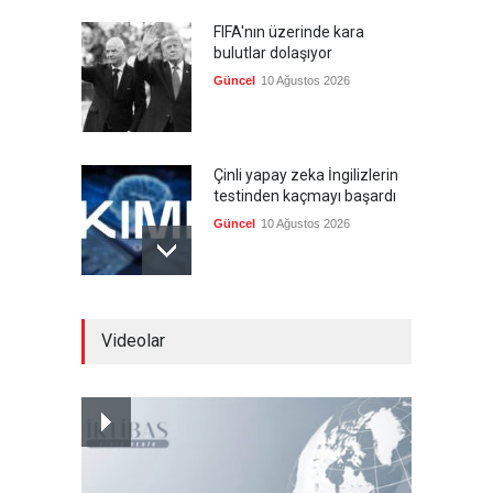
FIFA'nın üzerinde kara
bulutlar dolaşıyor
Güncel
10 Ağustos 2026
Çinli yapay zeka İngilizlerin
testinden kaçmayı başardı
Güncel
10 Ağustos 2026
Hava savunmasında "boş
Videolar
şarjör" krizi ve harekat
bağımsızlığı
Güncel
10 Ağustos 2026
Yapay zeka destekli,
ayakkabı üretiminde verim