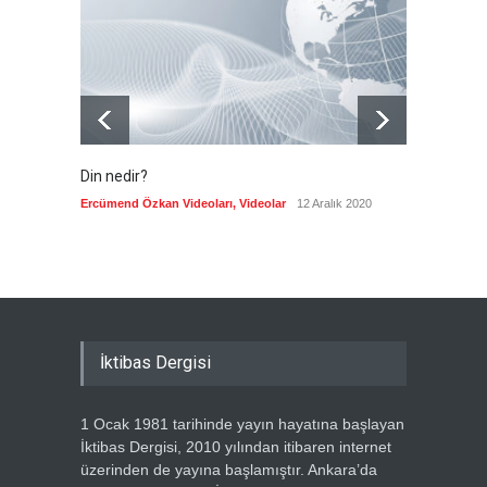
--
10 Ağustos 2026
Din nedir?
Vefatı
biyogra
Ercümend Özkan Videoları
,
Videolar
12 Aralık 2020
Ercümen
İktibas Dergisi
1 Ocak 1981 tarihinde yayın hayatına başlayan
İktibas Dergisi, 2010 yılından itibaren internet
üzerinden de yayına başlamıştır. Ankara’da