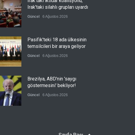
Irak'taki iktidar koalisyonu,
Irak'taki silahlı grupları uyardı
Güncel
6 Ağustos 2026
Pasifik'teki 18 ada ülkesinin
temsilcileri bir araya geliyor
Güncel
6 Ağustos 2026
Brezilya, ABD'nin 'saygı
göstermesini' bekliyor!
Güncel
6 Ağustos 2026
Japonya, nükleer silah
karşıtlığını teyid etmedi
Sayfa Başı
Güncel
6 Ağustos 2026