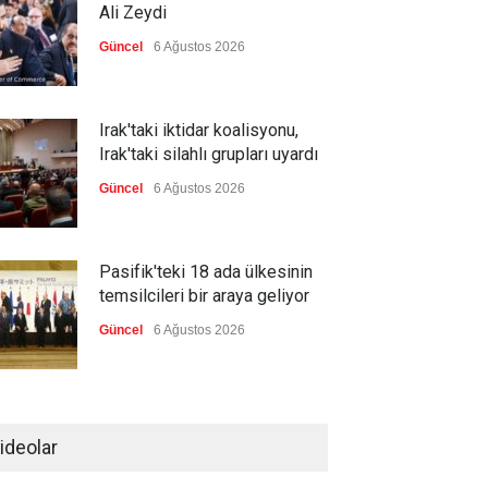
Ali Zeydi
Güncel
6 Ağustos 2026
Irak'taki iktidar koalisyonu,
Irak'taki silahlı grupları uyardı
Güncel
6 Ağustos 2026
Pasifik'teki 18 ada ülkesinin
temsilcileri bir araya geliyor
Güncel
6 Ağustos 2026
Brezilya, ABD'nin 'saygı
göstermesini' bekliyor!
ideolar
Güncel
6 Ağustos 2026