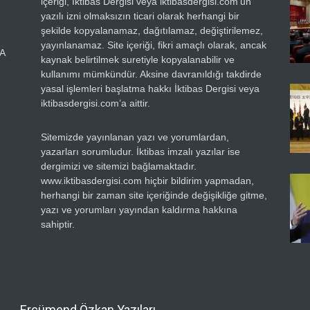
içeriği, İktibas Dergisi veya iktibasdergisi.com’un
yazılı izni olmaksızın ticari olarak herhangi bir
şekilde kopyalanamaz, dağıtılamaz, değiştirilemez,
yayınlanamaz. Site içeriği, fikri amaçlı olarak, ancak
RA
kaynak belirtilmek suretiyle kopyalanabilir ve
kullanımı mümkündür. Aksine davranıldığı takdirde
yasal işlemleri başlatma hakkı İktibas Dergisi veya
iktibasdergisi.com’a aittir.
Sitemizde yayınlanan yazı ve yorumlardan,
yazarları sorumludur. İktibas imzalı yazılar ise
dergimizi ve sitemizi bağlamaktadır.
www.iktibasdergisi.com hiçbir bildirim yapmadan,
herhangi bir zaman site içeriğinde değişikliğe gitme,
yazı ve yorumları yayından kaldırma hakkına
sahiptir.
Ercümend Özkan Yazıları