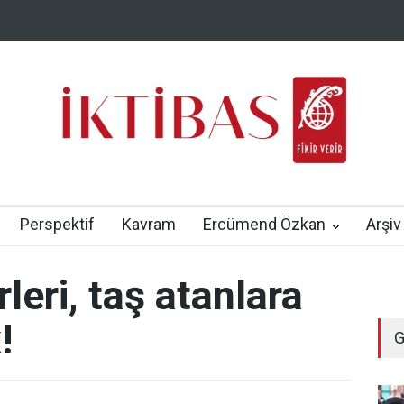
Perspektif
Kavram
Ercümend Özkan
Arşiv
eri, taş atanlara
!
G