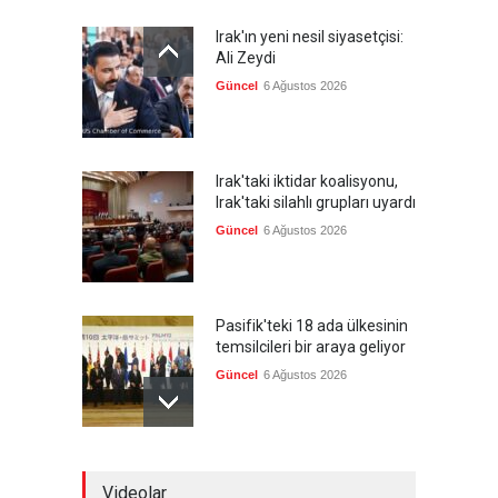
Irak'ın yeni nesil siyasetçisi:
Ali Zeydi
Güncel
6 Ağustos 2026
Irak'taki iktidar koalisyonu,
Irak'taki silahlı grupları uyardı
Güncel
6 Ağustos 2026
Pasifik'teki 18 ada ülkesinin
temsilcileri bir araya geliyor
Güncel
6 Ağustos 2026
Brezilya, ABD'nin 'saygı
Videolar
göstermesini' bekliyor!