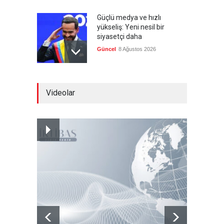
Güçlü medya ve hızlı
yükseliş: Yeni nesil bir
siyasetçi daha
Güncel
8 Ağustos 2026
Infantino'ya Avrupa'dan
Videolar
istifa baskısı
Güncel
8 Ağustos 2026
Kolombiya, solcu Petro'nun
yerine aşırı sağcı Espriella'yı
getirdi
Güncel
8 Ağustos 2026