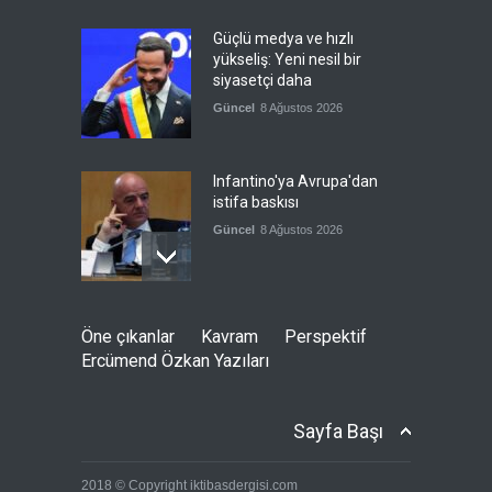
Güçlü medya ve hızlı
yükseliş: Yeni nesil bir
siyasetçi daha
Güncel
8 Ağustos 2026
Infantino'ya Avrupa'dan
istifa baskısı
Güncel
8 Ağustos 2026
Kolombiya, solcu Petro'nun
Öne çıkanlar
Kavram
Perspektif
yerine aşırı sağcı Espriella'yı
Ercümend Özkan Yazıları
getirdi
Güncel
8 Ağustos 2026
Sayfa Başı
İslam İşbirliği Teşkilatı,
2018 © Copyright iktibasdergisi.com
Mekke Anlaşmasını övdü