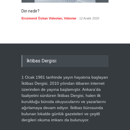
Din nedir?
Vefatı
biyogra
Ercümend Özkan Videoları
,
Videolar
12 Aralık 2020
Ercümen
İktibas Dergisi
1 Ocak 1981 tarihinde yayın hayatına başlayan
İktibas Dergisi, 2010 yılından itibaren internet
üzerinden de yayına başlamıştır. Ankara’da
faaliyetini sürdüren İktibas Dergisi, halen ilk
kurulduğu büroda okuyucularını ve yazarlarını
ağırlamaya devam ediyor. İktibas bürosunda
bulunan lokalde günlük gazeteleri ve çeşitli
dergileri okuma imkanı da bulunuyor.