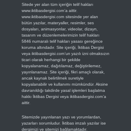
Sitede yer alan tüm içeriğin telif hakları
www.iktibasdergisi.com’a aittir.
www.iktibasdergisi.com sitesinde yer alan
bütün yazılar, materyaller, resimler, ses
dosyaları, animasyonlar, videolar, dizayn,
tasarım ve düzenlemelerimizin telif hakları
5846 numaralı telif hakları yasası gereğince
koruma altındadır. Site içeriği, İktibas Dergisi
veya iktibasdergisi.com’un yazılı izni olmaksızın
ticari olarak herhangi bir şekilde
kopyalanamaz, dağıtılamaz, değiştirilemez,
yayınlanamaz. Site içeriği, fikri amaçlı olarak,
ancak kaynak belirtilmek suretiyle
kopyalanabilir ve kullanımı mümkündür. Aksine
davranıldığı takdirde yasal işlemleri başlatma
hakkı İktibas Dergisi veya iktibasdergisi.com’a
aittir.
Sitemizde yayınlanan yazı ve yorumlardan,
yazarları sorumludur. İktibas imzalı yazılar ise
dergimizi ve sitemizi bağlamaktadır.