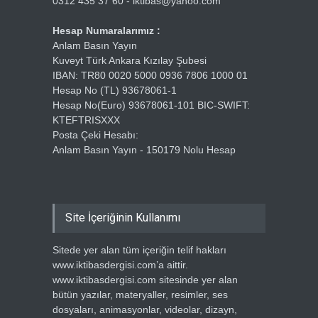
0312 435 37 60 - iktibas@yahoo.com
Hesap Numaralarımız :
Anlam Basın Yayın
Kuveyt Türk Ankara Kızılay Şubesi
IBAN: TR80 0020 5000 0936 7806 1000 01
Hesap No (TL) 93678061-1
Hesap No(Euro) 93678061-101 BIC-SWIFT:
KTEFTRISXXX
Posta Çeki Hesabı:
Anlam Basın Yayın - 150179 Nolu Hesap
Site İçeriğinin Kullanımı
Sitede yer alan tüm içeriğin telif hakları
www.iktibasdergisi.com’a aittir.
www.iktibasdergisi.com sitesinde yer alan
bütün yazılar, materyaller, resimler, ses
dosyaları, animasyonlar, videolar, dizayn,