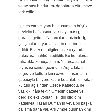
Bulgaristan’a sürgün edildi veya -gülünesi
ve acınası bir durum- depolarda çürümeye
terk edildi.
İşin en çarpıcı yanı bu husumetin büyük
devletin hafızasının yok sayılması gibi bir
garabet getirdi. Yabancıların bizimle ilgili
çalışmaları oryantalistlerin ellerine terk
edildi. Bizler de bilgilerimize o çarpık
bakışlara mahkûm edildik. Bu konularda
rahatlıkla konuşabilirim. Yıllarca sahaf
piyasası içinde gezindim. Arşiv, kitap
bilgisi ve kültürü kimi özverili insanların
çabasıyla bir yere kadar kotarılabildi. Kitap
kültürü açısından Özege Katalogu, ne
yazık ki hâlâ tektir. Örneğin gazete ve
dergi koleksiyonları ile ilgili bildiğim
kadarıyla Hasan Duman’ın veya bir başka
çalışma daha var. Arşivimde bulunan kimi