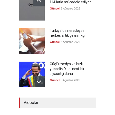
İHA'larla mücadele ediyor
Güncel
8 Ağustos 2026
Türkiye'de neredeyse
herkes artık çevrim-içi
Güncel
8 Ağustos 2026
Güçlü medya ve hızlı
yükseliş: Yeni nesil bir
siyasetçi daha
Güncel
8 Ağustos 2026
Infantino'ya Avrupa'dan
Videolar
istifa baskısı
Güncel
8 Ağustos 2026