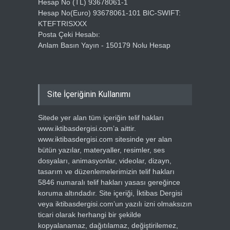
Hesap No (TL) 93678061-1
Hesap No(Euro) 93678061-101 BIC-SWIFT:
KTEFTRISXXX
Posta Çeki Hesabı:
Anlam Basın Yayın - 150179 Nolu Hesap
Site İçeriğinin Kullanımı
Sitede yer alan tüm içeriğin telif hakları
www.iktibasdergisi.com’a aittir.
www.iktibasdergisi.com sitesinde yer alan
bütün yazılar, materyaller, resimler, ses
dosyaları, animasyonlar, videolar, dizayn,
tasarım ve düzenlemelerimizin telif hakları
5846 numaralı telif hakları yasası gereğince
koruma altındadır. Site içeriği, İktibas Dergisi
veya iktibasdergisi.com’un yazılı izni olmaksızın
ticari olarak herhangi bir şekilde
kopyalanamaz, dağıtılamaz, değiştirilemez,