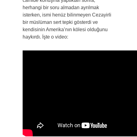
camide konuşma yaptıktan sonra,
herhangi bir soru almadan ayrılmak
isterken, ismi henüz bilinmeyen Cezayirli
bir müslüman sert tepki gösterdi ve
kendisinin Amerika’nın kölesi olduğunu
haykırdı. İşte o video: