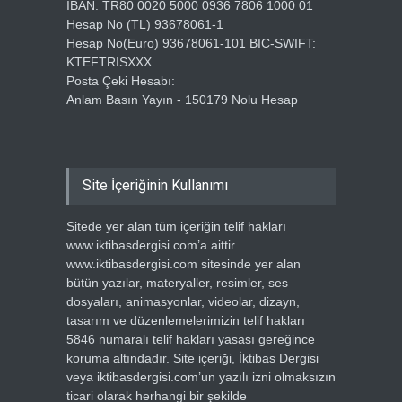
IBAN: TR80 0020 5000 0936 7806 1000 01
Hesap No (TL) 93678061-1
Hesap No(Euro) 93678061-101 BIC-SWIFT:
KTEFTRISXXX
Posta Çeki Hesabı:
Anlam Basın Yayın - 150179 Nolu Hesap
Site İçeriğinin Kullanımı
Sitede yer alan tüm içeriğin telif hakları
www.iktibasdergisi.com’a aittir.
www.iktibasdergisi.com sitesinde yer alan
bütün yazılar, materyaller, resimler, ses
dosyaları, animasyonlar, videolar, dizayn,
tasarım ve düzenlemelerimizin telif hakları
5846 numaralı telif hakları yasası gereğince
koruma altındadır. Site içeriği, İktibas Dergisi
veya iktibasdergisi.com’un yazılı izni olmaksızın
ticari olarak herhangi bir şekilde