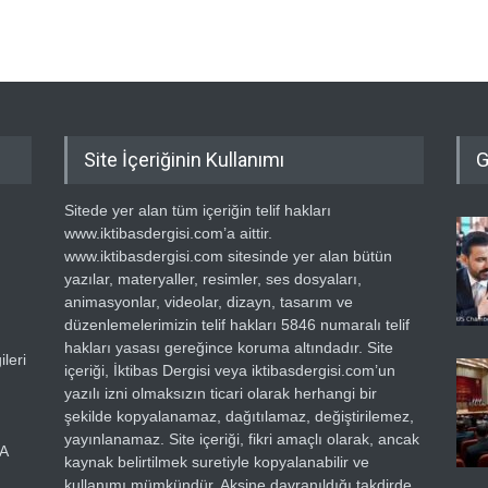
Site İçeriğinin Kullanımı
G
Sitede yer alan tüm içeriğin telif hakları
www.iktibasdergisi.com’a aittir.
www.iktibasdergisi.com sitesinde yer alan bütün
yazılar, materyaller, resimler, ses dosyaları,
animasyonlar, videolar, dizayn, tasarım ve
düzenlemelerimizin telif hakları 5846 numaralı telif
hakları yasası gereğince koruma altındadır. Site
leri
içeriği, İktibas Dergisi veya iktibasdergisi.com’un
yazılı izni olmaksızın ticari olarak herhangi bir
şekilde kopyalanamaz, dağıtılamaz, değiştirilemez,
yayınlanamaz. Site içeriği, fikri amaçlı olarak, ancak
RA
kaynak belirtilmek suretiyle kopyalanabilir ve
kullanımı mümkündür. Aksine davranıldığı takdirde