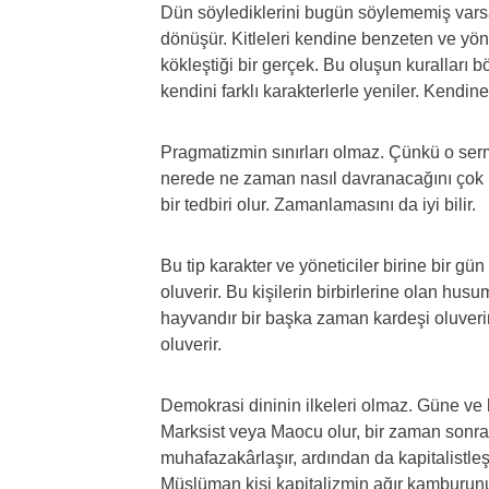
Dün söylediklerini bugün söylememiş var
dönüşür. Kitleleri kendine benzeten ve yön
kökleştiği bir gerçek. Bu oluşun kuralları 
kendini farklı karakterlerle yeniler. Kendine
Pragmatizmin sınırları olmaz. Çünkü o serm
nerede ne zaman nasıl davranacağını çok iy
bir tedbiri olur. Zamanlamasını da iyi bilir.
Bu tip karakter ve yöneticiler birine bir gü
oluverir. Bu kişilerin birbirlerine olan husum
hayvandır bir başka zaman kardeşi oluverir.
oluverir.
Demokrasi dininin ilkeleri olmaz. Güne ve 
Marksist veya Maocu olur, bir zaman sonra
muhafazakârlaşır, ardından da kapitalistleşi
Müslüman kişi kapitalizmin ağır kamburunu