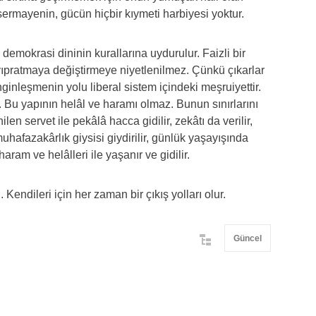
 sermayenin, gücün hiçbir kıymeti harbiyesi yoktur.
i demokrasi dininin kurallarına uydurulur. Faizli bir
yıpratmaya değiştirmeye niyetlenilmez. Çünkü çıkarlar
nginleşmenin yolu liberal sistem içindeki meşruiyettir.
s. Bu yapının helâl ve haramı olmaz. Bunun sınırlarını
len servet ile pekâlâ hacca gidilir, zekâtı da verilir,
hafazakârlık giysisi giydirilir, günlük yaşayışında
am ve helâlleri ile yaşanır ve gidilir.
Kendileri için her zaman bir çıkış yolları olur.
Güncel