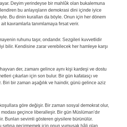
sayar. Deyim yerindeyse bir mahlûk olan bukalemuna
lendiren bu anlayışların demokrasi dini içinde iyice
böyle. Bu dinin kuralları da böyle. Onun için her dönem
 ait kavramlarla tanımlamaya fırsat verir.
ayenin ruhunu taşır, ondandır. Sezgileri kuvvetlidir
i bilir. Kendisine zarar verebilecek her hamleye karşı
n hayvan der, zamanı gelince aynı kişi kardeşi ve dostu
etleri çıkarları için son bulur. Bir gün kafatasçı ve
 Biri bir zaman aşağılık ve haindir, günü gelince aziz
koşullara göre değişir. Bir zaman sosyal demokrat olur,
 modası geçince liberalleşir. Bir gün Müslüman’dır
r. Bunları sevimli gösteren giysilere bürünülür.
 sırtına geçirmemek için onun yumuşak hâli olan