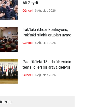
Ali Zeydi
Güncel
6 Ağustos 2026
Irak'taki iktidar koalisyonu,
Irak'taki silahlı grupları uyardı
Güncel
6 Ağustos 2026
Pasifik'teki 18 ada ülkesinin
temsilcileri bir araya geliyor
Güncel
6 Ağustos 2026
Brezilya, ABD'nin 'saygı
göstermesini' bekliyor!
ideolar
Güncel
6 Ağustos 2026