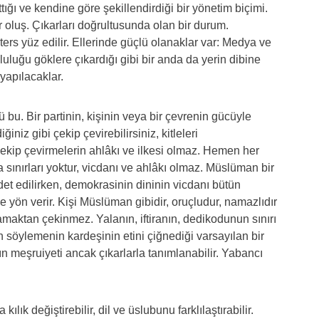
ğı ve kendine göre şekillendirdiği bir yönetim biçimi.
r oluş. Çıkarları doğrultusunda olan bir durum.
ters yüz edilir. Ellerinde güçlü olanaklar var: Medya ve
pluluğu göklere çıkardığı gibi bir anda da yerin dibine
 yapılacaklar.
 bu. Bir partinin, kişinin veya bir çevrenin gücüyle
iniz gibi çekip çevirebilirsiniz, kitleleri
çekip çevirmelerin ahlâkı ve ilkesi olmaz. Hemen her
 sınırları yoktur, vicdanı ve ahlâkı olmaz. Müslüman bir
et edilirken, demokrasinin dininin vicdanı bütün
 de yön verir. Kişi Müslüman gibidir, oruçludur, namazlıdır
amaktan çekinmez. Yalanın, iftiranın, dedikodunun sınırı
n söylemenin kardeşinin etini çiğnediği varsayılan bir
 meşruiyeti ancak çıkarlarla tanımlanabilir. Yabancı
lık değiştirebilir, dil ve üslubunu farklılaştırabilir.