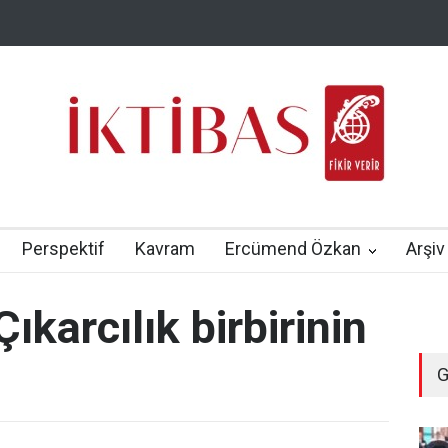
Perspektif
Kavram
Ercümend Özkan
Arşiv
ıkarcılık birbirinin
G