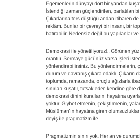
Egemenlerin dünyayı dört bir yandan kuşattı
İstendiği zaman güçlendirilen, parlatılan bi
Çıkarlarına ters düştüğü andan itibaren de 
reklâm. Bunlar bir çevreyi bir insanı, bir to
batırabilir. Nedensiz değil bu yapılanlar ve
Demokrasi ile yönetiliyoruz!.. Görünen yüzü
orantılı. Sermaye gücünüz varsa işleri istediğ
yönlendirebilirsiniz. Bu yönlendirmelerin, 
durum ve davranış çıkara odaklı. Çıkarın da
toplumda, ramazanda, oruçlu ağızlarla ibad
sınırları kuşatır, tutsak eder, kendine göre
demokrasi dinini kurallarını hayatına uyarl
yoktur. Gıybet etmenin, çekiştirmenin, yala
Müslüman’ın hayatına giren olumsuzlukların
deyiş ile pragmatizm ile.
Pragmatizmin sınırı yok. Her an ve durumda kı