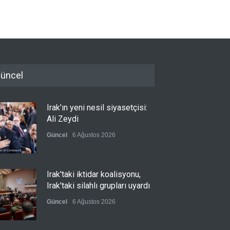
üncel
Irak'ın yeni nesil siyasetçisi:
Ali Zeydi
Güncel
6 Ağustos 2026
Irak'taki iktidar koalisyonu,
Irak'taki silahlı grupları uyardı
Güncel
6 Ağustos 2026