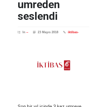
umreden
seslendi
In
--
23 Mayıs 2018
iktibas-
Son bir yıl içinde 3 kez umreye