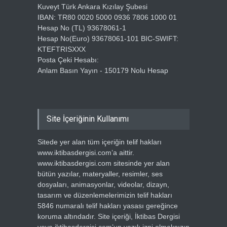
Kuveyt Türk Ankara Kızılay Şubesi
IBAN: TR80 0020 5000 0936 7806 1000 01
Hesap No (TL) 93678061-1
Hesap No(Euro) 93678061-101 BIC-SWIFT:
KTEFTRISXXX
Posta Çeki Hesabı:
Anlam Basın Yayın - 150179 Nolu Hesap
Site İçeriğinin Kullanımı
Sitede yer alan tüm içeriğin telif hakları
www.iktibasdergisi.com’a aittir.
www.iktibasdergisi.com sitesinde yer alan
bütün yazılar, materyaller, resimler, ses
dosyaları, animasyonlar, videolar, dizayn,
tasarım ve düzenlemelerimizin telif hakları
5846 numaralı telif hakları yasası gereğince
koruma altındadır. Site içeriği, İktibas Dergisi
veya iktibasdergisi.com’un yazılı izni olmaksızın