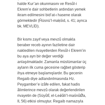
halde Kur’an okunmasını ve Resûl-i
Ekrem’e dair sohbetlerin ardından yemek
ikram edilmesini bid‘at-ı hasene olarak
görmektedir (Ĥüsnü’l-maķśid, s. 41; ayrıca
bk. MEVLİD).
Bir kısmı zayıf veya mevzû olmakla
beraber receb ayının faziletine dair
nakledilen rivayetlerden Resûl-i Ekrem’in
bu aya ayrı bir değer verdiği
anlaşılmaktadır. Zamanla müslümanlar üç
ayların ilk cuma gecesine rağbet gösterip
ihya etmeye başlamışlardır. Bu gecenin
Regaib diye adlandırılmasında Hz.
Peygamber’e izâfe edilen, fakat hadis
âlimlerince mevzû olarak değerlendirilen
rivayetin de (Süyûtî, el-Leǿâli’l-maśnûǾa,
II, 56) etkisi olmuştur. Regaib namazıyla