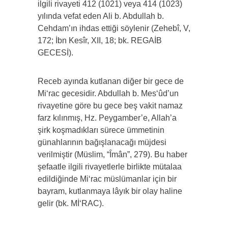
ilgili rivayeti 412 (1021) veya 414 (1023)
yılında vefat eden Ali b. Abdullah b.
Cehdam’ın ihdas ettiği söylenir (Zehebî, V,
172; İbn Kesîr, XII, 18; bk. REGAİB
GECESİ).
Receb ayında kutlanan diğer bir gece de
Mi‘rac gecesidir. Abdullah b. Mes‘ûd’un
rivayetine göre bu gece beş vakit namaz
farz kılınmış, Hz. Peygamber’e, Allah’a
şirk koşmadıkları sürece ümmetinin
günahlarının bağışlanacağı müjdesi
verilmiştir (Müslim, “Îmân”, 279). Bu haber
şefaatle ilgili rivayetlerle birlikte mütalaa
edildiğinde Mi‘rac müslümanlar için bir
bayram, kutlanmaya lâyık bir olay haline
gelir (bk. Mİ‘RAC).