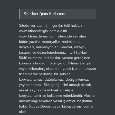
Site İçeriğinin Kullanımı
Sitede yer alan tüm içeriğin telif hakları
www.iktibasdergisi.com’a aittir.
www.iktibasdergisi.com sitesinde yer alan
bütün yazılar, materyaller, resimler, ses
dosyaları, animasyonlar, videolar, dizayn,
tasarım ve düzenlemelerimizin telif hakları
5846 numaralı telif hakları yasası gereğince
koruma altındadır. Site içeriği, İktibas Dergisi
veya iktibasdergisi.com’un yazılı izni olmaksızın
ticari olarak herhangi bir şekilde
kopyalanamaz, dağıtılamaz, değiştirilemez,
yayınlanamaz. Site içeriği, fikri amaçlı olarak,
ancak kaynak belirtilmek suretiyle
kopyalanabilir ve kullanımı mümkündür. Aksine
davranıldığı takdirde yasal işlemleri başlatma
hakkı İktibas Dergisi veya iktibasdergisi.com’a
aittir.