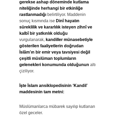
gerekse ashap döneminde kutlama
niteliğinde herhangi bir etkinliğe
rastlanmadığı
belirtiliyor. Maddenin
sonuç kısmında ise
Dinî hayatın
süreklilik ve kararlılık isteyen zihnî ve
kalbî bir yatkınlık olduğu
vurgulanarak,
kandiller münasebetiyle
gösterilen faaliyetlerin doğrudan
İslâm’ın bir emir veya tavsiyesi değil
çeşitli müslüman toplumların
gelenekleri konumunda olduğunun
altı
çiziliyor.
İşte İslam ansiklopedisinin ‘Kandil’
maddesinin tam metni:
Müslümanlarca mübarek sayılıp kutlanan
özel geceler.