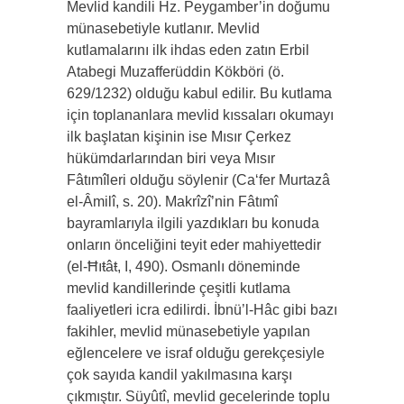
Mevlid kandili Hz. Peygamber’in doğumu
münasebetiyle kutlanır. Mevlid
kutlamalarını ilk ihdas eden zatın Erbil
Atabegi Muzafferüddin Kökböri (ö.
629/1232) olduğu kabul edilir. Bu kutlama
için toplananlara mevlid kıssaları okumayı
ilk başlatan kişinin ise Mısır Çerkez
hükümdarlarından biri veya Mısır
Fâtımîleri olduğu söylenir (Ca‘fer Murtazâ
el-Âmilî, s. 20). Makrîzî’nin Fâtımî
bayramlarıyla ilgili yazdıkları bu konuda
onların önceliğini teyit eder mahiyettedir
(el-Ħıŧâŧ, I, 490). Osmanlı döneminde
mevlid kandillerinde çeşitli kutlama
faaliyetleri icra edilirdi. İbnü’l-Hâc gibi bazı
fakihler, mevlid münasebetiyle yapılan
eğlencelere ve israf olduğu gerekçesiyle
çok sayıda kandil yakılmasına karşı
çıkmıştır. Süyûtî, mevlid gecelerinde toplu