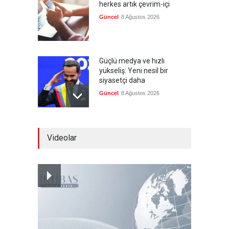
herkes artık çevrim-içi
Güncel
8 Ağustos 2026
Güçlü medya ve hızlı
yükseliş: Yeni nesil bir
siyasetçi daha
Güncel
8 Ağustos 2026
Infantino'ya Avrupa'dan
Videolar
istifa baskısı
Güncel
8 Ağustos 2026
Kolombiya, solcu Petro'nun
yerine aşırı sağcı Espriella'yı
getirdi
Güncel
8 Ağustos 2026