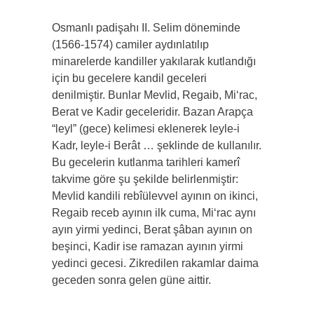
Osmanlı padişahı II. Selim döneminde
(1566-1574) camiler aydınlatılıp
minarelerde kandiller yakılarak kutlandığı
için bu gecelere kandil geceleri
denilmiştir. Bunlar Mevlid, Regaib, Mi‘rac,
Berat ve Kadir geceleridir. Bazan Arapça
“leyl” (gece) kelimesi eklenerek leyle-i
Kadr, leyle-i Berât … şeklinde de kullanılır.
Bu gecelerin kutlanma tarihleri kamerî
takvime göre şu şekilde belirlenmiştir:
Mevlid kandili rebîülevvel ayının on ikinci,
Regaib receb ayının ilk cuma, Mi‘rac aynı
ayın yirmi yedinci, Berat şâban ayının on
beşinci, Kadir ise ramazan ayının yirmi
yedinci gecesi. Zikredilen rakamlar daima
geceden sonra gelen güne aittir.