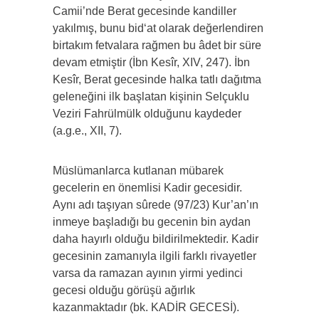
Camii’nde Berat gecesinde kandiller
yakılmış, bunu bid‘at olarak değerlendiren
birtakım fetvalara rağmen bu âdet bir süre
devam etmiştir (İbn Kesîr, XIV, 247). İbn
Kesîr, Berat gecesinde halka tatlı dağıtma
geleneğini ilk başlatan kişinin Selçuklu
Veziri Fahrülmülk olduğunu kaydeder
(a.g.e., XII, 7).
Müslümanlarca kutlanan mübarek
gecelerin en önemlisi Kadir gecesidir.
Aynı adı taşıyan sûrede (97/23) Kur’an’ın
inmeye başladığı bu gecenin bin aydan
daha hayırlı olduğu bildirilmektedir. Kadir
gecesinin zamanıyla ilgili farklı rivayetler
varsa da ramazan ayının yirmi yedinci
gecesi olduğu görüşü ağırlık
kazanmaktadır (bk. KADİR GECESİ).