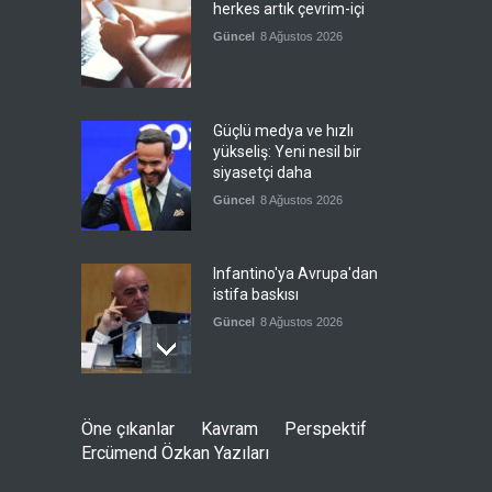
herkes artık çevrim-içi
Güncel
8 Ağustos 2026
Güçlü medya ve hızlı
yükseliş: Yeni nesil bir
siyasetçi daha
Güncel
8 Ağustos 2026
Infantino'ya Avrupa'dan
istifa baskısı
Güncel
8 Ağustos 2026
Kolombiya, solcu Petro'nun
Öne çıkanlar
Kavram
Perspektif
yerine aşırı sağcı Espriella'yı
Ercümend Özkan Yazıları
getirdi
Güncel
8 Ağustos 2026