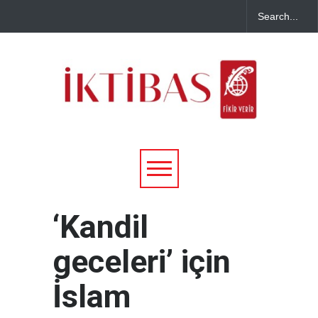
‘Kandil
geceleri’ için
İslam