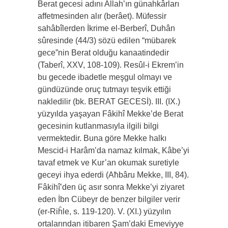
Berat gecesi adını Allah’ın günahkârları
affetmesinden alır (berâet). Müfessir
sahâbîlerden İkrime el-Berberî, Duhân
sûresinde (44/3) sözü edilen “mübarek
gece”nin Berat olduğu kanaatindedir
(Taberî, XXV, 108-109). Resûl-i Ekrem’in
bu gecede ibadetle meşgul olmayı ve
gündüzünde oruç tutmayı teşvik ettiği
nakledilir (bk. BERAT GECESİ). III. (IX.)
yüzyılda yaşayan Fâkihî Mekke’de Berat
gecesinin kutlanmasıyla ilgili bilgi
vermektedir. Buna göre Mekke halkı
Mescid-i Harâm’da namaz kılmak, Kâbe’yi
tavaf etmek ve Kur’an okumak suretiyle
geceyi ihya ederdi (Aħbâru Mekke, III, 84).
Fâkihî’den üç asır sonra Mekke’yi ziyaret
eden İbn Cübeyr de benzer bilgiler verir
(er-Riĥle, s. 119-120). V. (XI.) yüzyılın
ortalarından itibaren Şam’daki Emeviyye