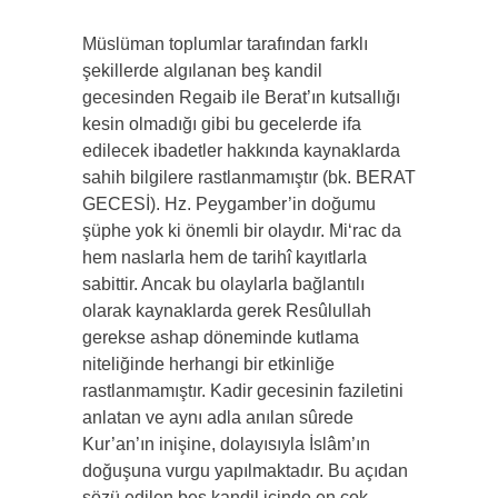
Müslüman toplumlar tarafından farklı
şekillerde algılanan beş kandil
gecesinden Regaib ile Berat’ın kutsallığı
kesin olmadığı gibi bu gecelerde ifa
edilecek ibadetler hakkında kaynaklarda
sahih bilgilere rastlanmamıştır (bk. BERAT
GECESİ). Hz. Peygamber’in doğumu
şüphe yok ki önemli bir olaydır. Mi‘rac da
hem naslarla hem de tarihî kayıtlarla
sabittir. Ancak bu olaylarla bağlantılı
olarak kaynaklarda gerek Resûlullah
gerekse ashap döneminde kutlama
niteliğinde herhangi bir etkinliğe
rastlanmamıştır. Kadir gecesinin faziletini
anlatan ve aynı adla anılan sûrede
Kur’an’ın inişine, dolayısıyla İslâm’ın
doğuşuna vurgu yapılmaktadır. Bu açıdan
sözü edilen beş kandil içinde en çok