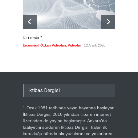
Din nedir?
Vefatı
biyogra
Ercümend Özkan Videoları
,
Videolar
12 Aralık 2020
Ercümen
İktibas Dergisi
1 Ocak 1981 tarihinde yayın hayatına başlayan
İktibas Dergisi, 2010 yılından itibaren internet
üzerinden de yayına başlamıştır. Ankara’da
faaliyetini sürdüren İktibas Dergisi, halen ilk
kurulduğu büroda okuyucularını ve yazarlarını